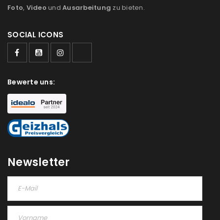
Foto
,
Video
und
Ausarbeitung
zu bieten.
SOCIAL ICONS
ANMELDEN
Bewerte uns:
Benutzername oder E-Mail-Adresse
*
Passwort
*
Newsletter
Anmeldeformular geschützt durch
WP Captcha
Angemeldet bleiben
ANMELDEN