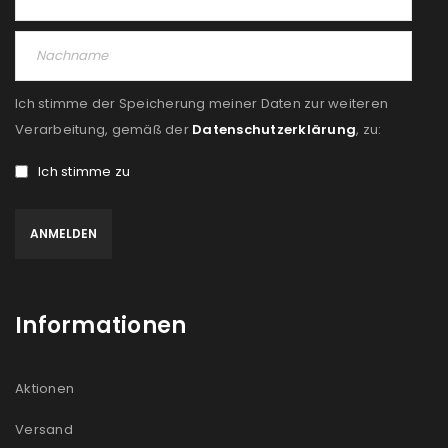
PASSWORT VERGESSEN?
Ich stimme der Speicherung meiner Daten zur weiteren
REGISTRIEREN
Verarbeitung, gemäß der
Datenschutzerklärung
, zu:
Ich stimme zu
E-Mail-Adresse
*
Ein Link zum Erstellen eines neuen Passworts wird an
deine E-Mail-Adresse gesendet.
Informationen
NEWSLETTER ABONNIEREN
Please select all the ways you would like to hear from
Aktionen
us
Versand