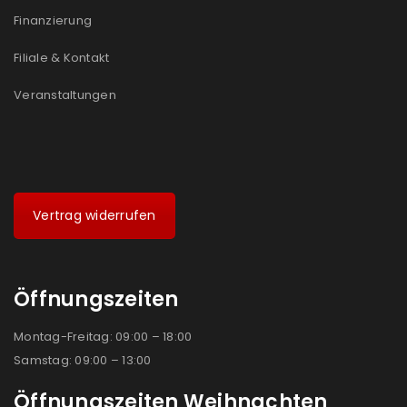
Ich stimme zu
Finanzierung
Ja, ich möchte ein Kundenkonto eröffnen und
Filiale & Kontakt
akzeptiere die
Datenschutzerklärung
.
*
Veranstaltungen
REGISTRIEREN
Vertrag widerrufen
Öffnungszeiten
Montag-Freitag: 09:00 – 18:00
Samstag: 09:00 – 13:00
Öffnungszeiten Weihnachten