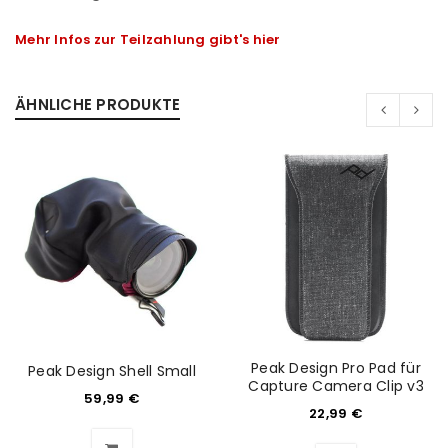
Mehr Infos zur Teilzahlung gibt's hier
ÄHNLICHE PRODUKTE
Peak Design Pro Pad für
Peak Design Shell Small
ANMELDEN
Capture Camera Clip v3
59,99
€
22,99
€
Benutzername oder E-Mail-Adresse
*