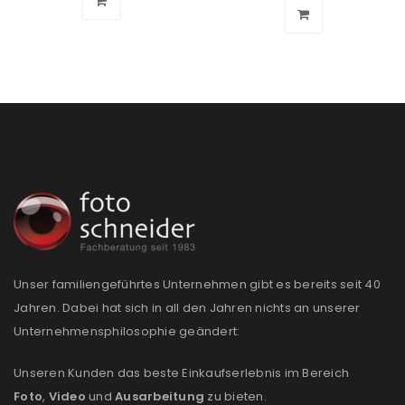
Passwort
*
Anmeldeformular geschützt durch
WP Captcha
Angemeldet bleiben
ANMELDEN
PASSWORT VERGESSEN?
Unser familiengeführtes Unternehmen gibt es bereits seit 40
Jahren. Dabei hat sich in all den Jahren nichts an unserer
REGISTRIEREN
Unternehmensphilosophie geändert:
E-Mail-Adresse
*
Unseren Kunden das beste Einkaufserlebnis im Bereich
Foto
,
Video
und
Ausarbeitung
zu bieten.