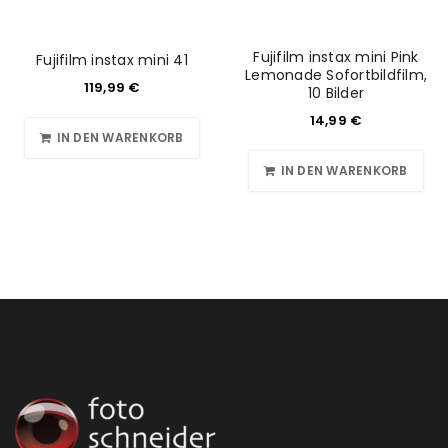
Anmeldeformular geschützt durch
WP Captcha
Fujifilm instax mini Pink
Fujifilm instax mini 41
Lemonade Sofortbildfilm,
Angemeldet bleiben
ANMELDEN
119,99
€
10 Bilder
14,99
€
PASSWORT VERGESSEN?
IN DEN WARENKORB
IN DEN WARENKORB
REGISTRIEREN
E-Mail-Adresse
*
Ein Link zum Erstellen eines neuen Passworts wird an
deine E-Mail-Adresse gesendet.
NEWSLETTER ABONNIEREN