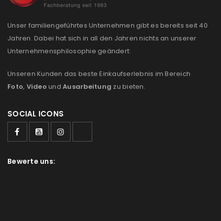
Please select all the ways you would like to hear from
us
Unser familiengeführtes Unternehmen gibt es bereits seit 40
Jahren. Dabei hat sich in all den Jahren nichts an unserer
Ich stimme zu
Unternehmensphilosophie geändert:
Ja, ich möchte ein Kundenkonto eröffnen und
Unseren Kunden das beste Einkaufserlebnis im Bereich
akzeptiere die
Datenschutzerklärung
.
*
Foto
,
Video
und
Ausarbeitung
zu bieten.
REGISTRIEREN
SOCIAL ICONS
Bewerte uns: