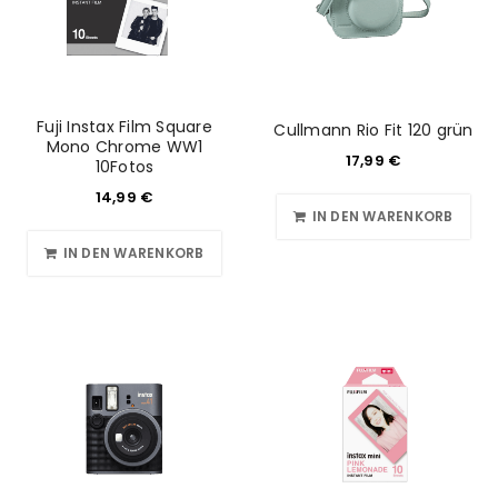
Fuji Instax Film Square
Cullmann Rio Fit 120 grün
Mono Chrome WW1
17,99
€
10Fotos
14,99
€
IN DEN WARENKORB
IN DEN WARENKORB
ANMELDEN
Benutzername oder E-Mail-Adresse
*
Passwort
*