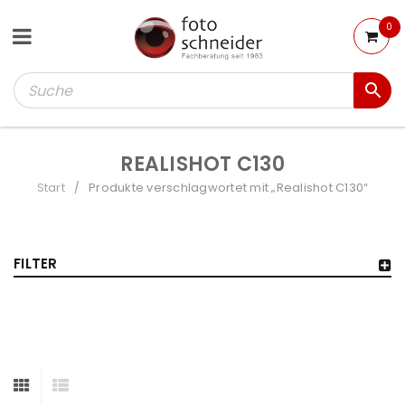
0
REALISHOT C130
Start
Produkte verschlagwortet mit „Realishot C130“
/
FILTER