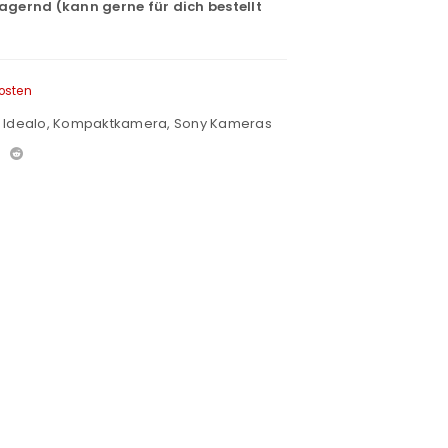
lagernd (kann gerne für dich bestellt
osten
,
Idealo
,
Kompaktkamera
,
Sony Kameras