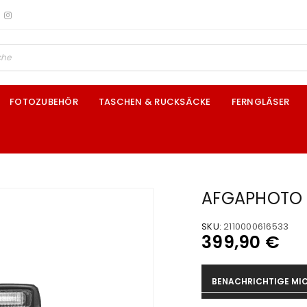
FOTOZUBEHÖR
TASCHEN & RUCKSÄCKE
FERNGLÄSER
AFGAPHOTO R
SKU:
2110000616533
399,90
€
BENACHRICHTIGE MIC