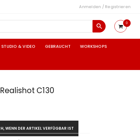
Anmelden
/
Registrieren
0
STUDIO & VIDEO
GEBRAUCHT
WORKSHOPS
ealishot C130
H, WENN DER ARTIKEL VERFÜGBAR IST