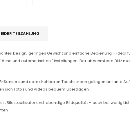
EIDER TEILZAHLUNG
lichtes Design, geringes Gewicht und einfache Bedienung – ideal fü
berfläche und automatischen Einstellungen. Der abnehmbare Blitz
-Sensors und dem drehbaren Touchscreen gelingen brillante Au
sen sich Fotos und Videos bequem übertragen.
REGISTRIEREN
s, Bildstabilisator und lebendige Bildqualität – auch bei wenig Licht.
hten.
sse
*
E-Mail-Adresse
*