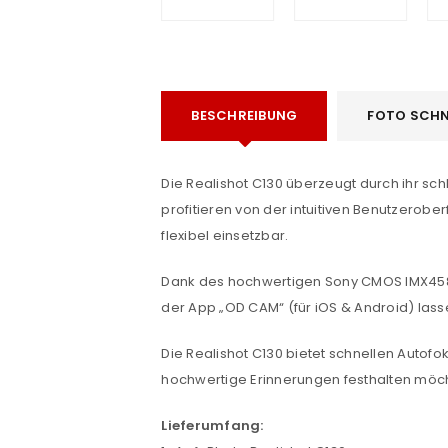
BESCHREIBUNG
FOTO SCHN
Die Realishot C130 überzeugt durch ihr sch
profitieren von der intuitiven Benutzero
e
flexibel einsetzbar.
Dank des hochwertigen Sony CMOS IMX458
der App „OD CAM“ (für iOS & Android) las
ANMELDEN
Die Realishot C130 bietet schnellen Autofoku
hochwertige Erinnerungen festhalten möc
Benutzername oder E-Mail-Adre
Lieferumfang: