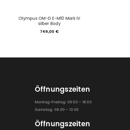
Olympus OM-D E-M10 Mark IV
Sony ILM
silber Body
4.699,
749,00
€
Öffnungszeiten
Montag-Freitag: 09:00 – 18:00
Samstag: 09:00 – 13:00
Öffnungszeiten