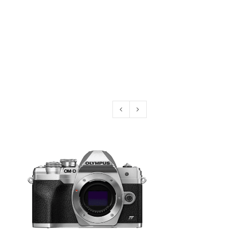
euen Passworts wird an deine E-
would like to hear from us
konto eröffnen und akzeptiere die