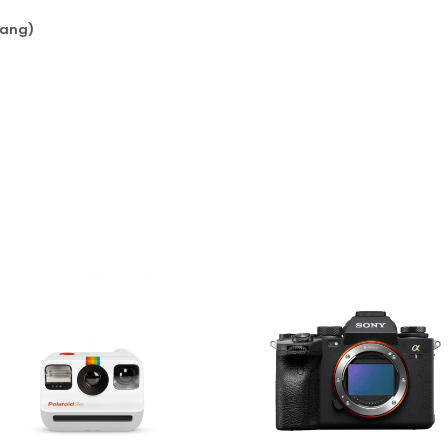
fang)
Ein Link zum Erstellen eines n
Mail-Adresse gesendet.
NEWSLETTER ABONNIEREN
tzt durch
WP Captcha
Please select all the ways you 
Angemeldet bleiben
Ich stimme zu
Ja, ich möchte ein Kunden
Datenschutzerklärung
.
*
REGISTRIEREN