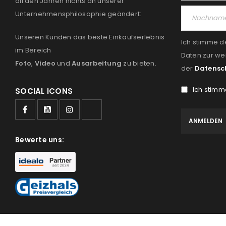
all den Jahren nichts an unserer
Unternehmensphilosophie geändert:
Unseren Kunden das beste Einkaufserlebnis
Ich stimme d
im Bereich
Daten zur we
Foto
,
Video
und
Ausarbeitung
zu bieten.
der
Datensc
Ich stimm
SOCIAL ICONS
Bewerte uns: