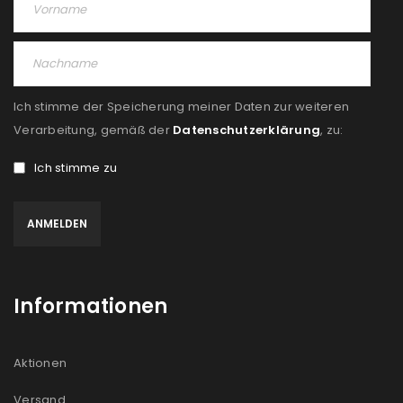
Angemeldet bleiben
ANMELDEN
PASSWORT VERGESSEN?
Ich stimme der Speicherung meiner Daten zur weiteren
REGISTRIEREN
Verarbeitung, gemäß der
Datenschutzerklärung
, zu:
Ich stimme zu
E-Mail-Adresse
*
Ein Link zum Erstellen eines neuen Passworts wird an
deine E-Mail-Adresse gesendet.
Informationen
NEWSLETTER ABONNIEREN
Please select all the ways you would like to hear from
Aktionen
us
Versand