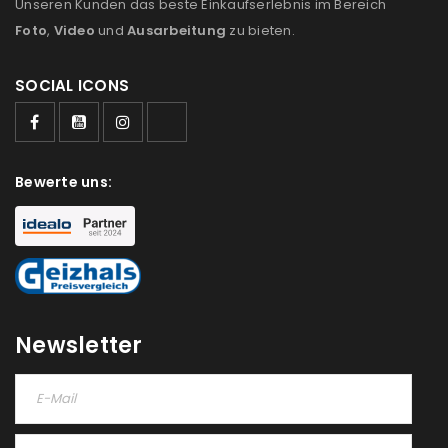
Unseren Kunden das beste Einkaufserlebnis im Bereich
Foto
,
Video
und
Ausarbeitung
zu bieten.
SOCIAL ICONS
ANMELDEN
Bewerte uns:
Benutzername oder E-Mail-Adresse
*
Passwort
*
Newsletter
Anmeldeformular geschützt durch
WP Captcha