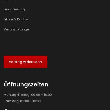
Ich stimme zu
Finanzierung
Ja, ich möchte ein Kundenkonto eröffnen und
Filiale & Kontakt
akzeptiere die
Datenschutzerklärung
.
*
Veranstaltungen
REGISTRIEREN
Vertrag widerrufen
Öffnungszeiten
Montag-Freitag: 09:00 – 18:00
Samstag: 09:00 – 13:00