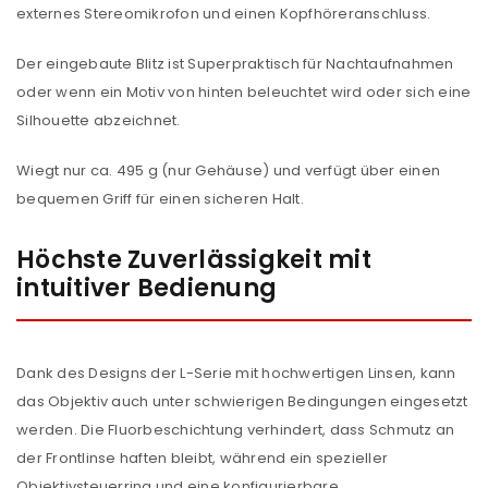
externes Stereomikrofon und einen Kopfhöreranschluss.
Der eingebaute Blitz ist Superpraktisch für Nachtaufnahmen
Passwort
*
oder wenn ein Motiv von hinten beleuchtet wird oder sich eine
Silhouette abzeichnet.
Wiegt nur ca. 495 g (nur Gehäuse) und verfügt über einen
Anmeldeformular geschützt durch
WP Captcha
bequemen Griff für einen sicheren Halt.
Angemeldet bleiben
ANMELDEN
Höchste Zuverlässigkeit mit
intuitiver Bedienung
PASSWORT VERGESSEN?
Dank des Designs der L-Serie mit hochwertigen Linsen, kann
REGISTRIEREN
das Objektiv auch unter schwierigen Bedingungen eingesetzt
werden. Die Fluorbeschichtung verhindert, dass Schmutz an
E-Mail-Adresse
*
der Frontlinse haften bleibt, während ein spezieller
Objektivsteuerring und eine konfigurierbare