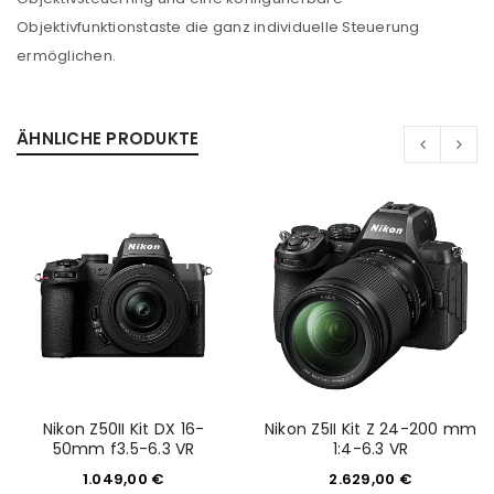
Objektivfunktionstaste die ganz individuelle Steuerung
Ein Link zum Erstellen eines neuen Passworts wird an
ermöglichen.
deine E-Mail-Adresse gesendet.
NEWSLETTER ABONNIEREN
ÄHNLICHE PRODUKTE
Please select all the ways you would like to hear from
us
Ich stimme zu
Ja, ich möchte ein Kundenkonto eröffnen und
akzeptiere die
Datenschutzerklärung
.
*
REGISTRIEREN
Nikon Z50II Kit DX 16-
Nikon Z5II Kit Z 24-200 mm
50mm f3.5-6.3 VR
1:4-6.3 VR
1.049,00
€
2.629,00
€