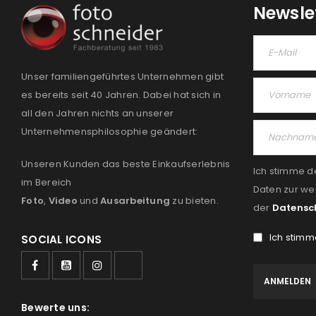
Newsle
Unser familiengeführtes Unternehmen gibt
es bereits seit 40 Jahren. Dabei hat sich in
all den Jahren nichts an unserer
Unternehmensphilosophie geändert:
Unseren Kunden das beste Einkaufserlebnis
Ich stimme d
im Bereich
Daten zur we
Foto
,
Video
und
Ausarbeitung
zu bieten.
der
Datensc
Ich stimm
SOCIAL ICONS
Bewerte uns: