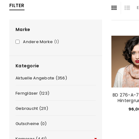
FILTER
E
ra
era
Marke
Andere Marke
(1)
amera
Kategorie
Aktuelle Angebote (356)
Ferngläser (123)
BD 276-A-7 
Hintergru
Gebraucht (211)
96,
Gutscheine (0)
Kameras (441)