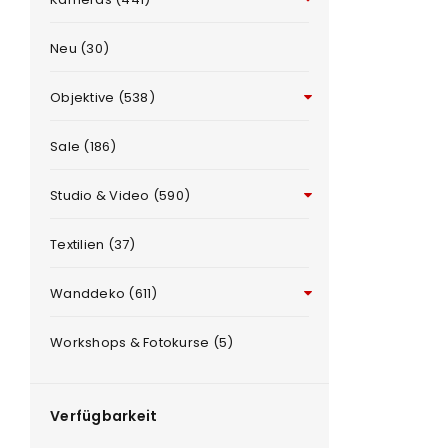
Neu (30)
Objektive (538)
Sale (186)
Studio & Video (590)
ANMELDEN
e
Textilien (37)
Benutzername oder E-Mail-Adre
Wanddeko (611)
Workshops & Fotokurse (5)
Passwort
*
Verfügbarkeit