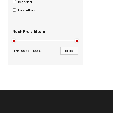
Anmeldeformular geschü
lagernd
bestellbar
ANMELDEN
PASSWORT VERGESSEN?
Nach Preis filtern
Preis:
90 €
—
100 €
FILTER