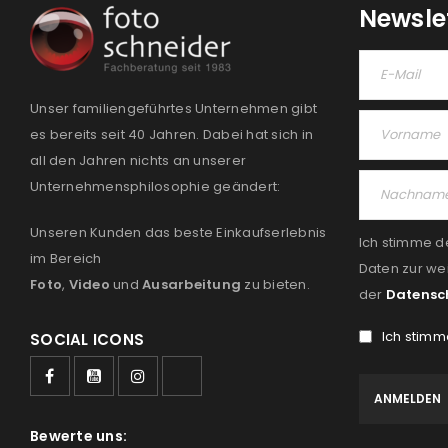
Newsle
Unser familiengeführtes Unternehmen gibt
es bereits seit 40 Jahren. Dabei hat sich in
all den Jahren nichts an unserer
Unternehmensphilosophie geändert:
Unseren Kunden das beste Einkaufserlebnis
Ich stimme d
im Bereich
Daten zur we
Foto
,
Video
und
Ausarbeitung
zu bieten.
der
Datensc
Ich stimm
SOCIAL ICONS
Bewerte uns: