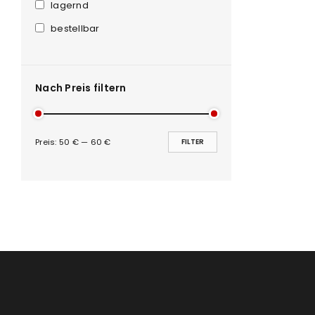
Anmeldeformular geschü
lagernd
bestellbar
ANMELDEN
PASSWORT VERGESSEN?
Nach Preis filtern
Preis:
50 €
—
60 €
FILTER