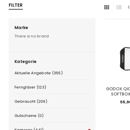
FILTER
E
ra
era
Marke
There is no brand
amera
Kategorie
Aktuelle Angebote (355)
Ferngläser (123)
GODOX QIC
SOFTBOX
Gebraucht (209)
55,
Gutscheine (0)
Kameras (441)