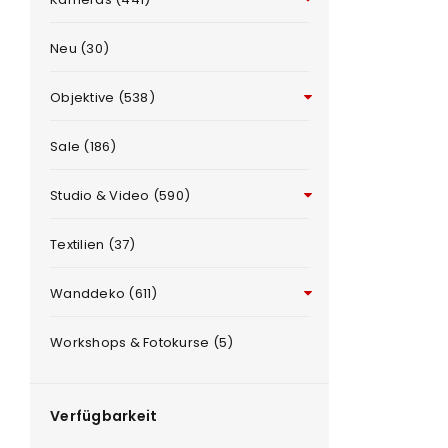
Neu (30)
Objektive (538)
Sale (186)
Studio & Video (590)
ANMELDEN
e
Textilien (37)
Benutzername oder E-Mail-Adre
Wanddeko (611)
Workshops & Fotokurse (5)
Passwort
*
Verfügbarkeit