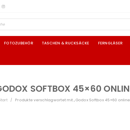
FOTOZUBEHÖR
TASCHEN & RUCKSÄCKE
FERNGLÄSER
GODOX SOFTBOX 45×60 ONLIN
Start
Produkte verschlagwortet mit „Godox Softbox 45×60 online
/