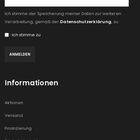
Ein Link zum Erstellen eines neuen Passworts wird an
deine E-Mail-Adresse gesendet.
Ich stimme der Speicherung meiner Daten zur weiteren
Verarbeitung, gemäß der
Datenschutzerklärung
, zu:
NEWSLETTER ABONNIEREN
Ich stimme zu
Please select all the ways you would like to hear from
us
Ich stimme zu
Ja, ich möchte ein Kundenkonto eröffnen und
Informationen
akzeptiere die
Datenschutzerklärung
.
*
Aktionen
REGISTRIEREN
Versand
Finanzierung