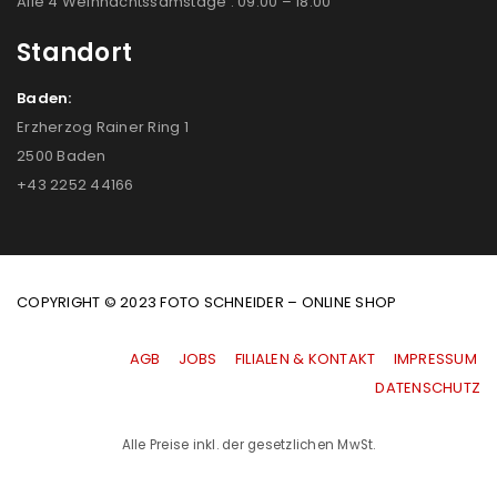
Alle 4 Weihnachtssamstage : 09:00 – 18:00
Standort
Baden:
Erzherzog Rainer Ring 1
2500 Baden
+43 2252 44166
COPYRIGHT © 2023 FOTO SCHNEIDER – ONLINE SHOP
AGB
|
JOBS
|
FILIALEN & KONTAKT
|
IMPRESSUM
|
DATENSCHUTZ
Alle Preise inkl. der gesetzlichen MwSt.