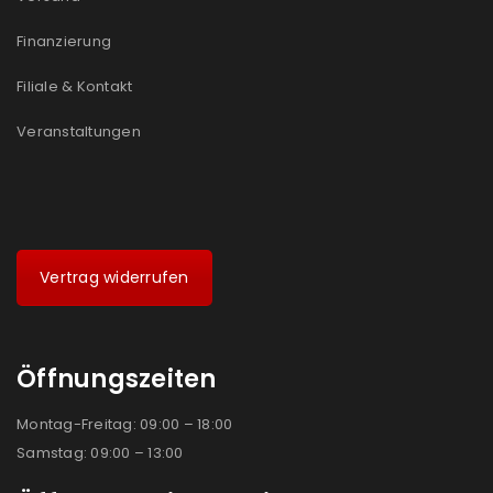
Ich stimme zu
Finanzierung
Ja, ich möchte ein Kundenkonto eröffnen und
Filiale & Kontakt
akzeptiere die
Datenschutzerklärung
.
*
Veranstaltungen
REGISTRIEREN
Vertrag widerrufen
Öffnungszeiten
Montag-Freitag: 09:00 – 18:00
Samstag: 09:00 – 13:00