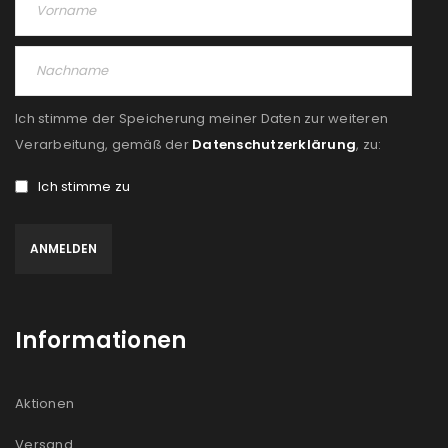
Angemeldet bleiben
ANMELDEN
PASSWORT VERGESSEN?
Ich stimme der Speicherung meiner Daten zur weiteren
REGISTRIEREN
Verarbeitung, gemäß der
Datenschutzerklärung
, zu:
Ich stimme zu
E-Mail-Adresse
*
Ein Link zum Erstellen eines neuen Passworts wird an
deine E-Mail-Adresse gesendet.
Informationen
NEWSLETTER ABONNIEREN
Please select all the ways you would like to hear from
Aktionen
us
Versand