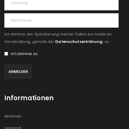
Angemeldet bleiben
ANMELDEN
PASSWORT VERGESSEN?
Ich stimme der Speicherung meiner Daten zur weiteren
REGISTRIEREN
Verarbeitung, gemäß der
Datenschutzerklärung
, zu:
Ich stimme zu
E-Mail-Adresse
*
Ein Link zum Erstellen eines neuen Passworts wird an
deine E-Mail-Adresse gesendet.
Informationen
NEWSLETTER ABONNIEREN
Please select all the ways you would like to hear from
Aktionen
us
Versand