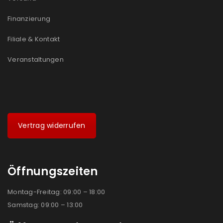
Ich stimme zu
Finanzierung
Ja, ich möchte ein Kundenkonto eröffnen und
Filiale & Kontakt
akzeptiere die
Datenschutzerklärung
.
*
Veranstaltungen
REGISTRIEREN
Vertrag widerrufen
Öffnungszeiten
Montag-Freitag: 09:00 – 18:00
Samstag: 09:00 – 13:00