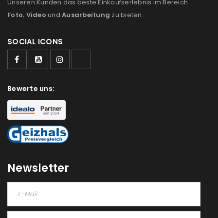
Unseren Kunden das beste Einkaufserlebnis im Bereich
Foto
,
Video
und
Ausarbeitung
zu bieten.
SOCIAL ICONS
ANMELDEN
Bewerte uns:
Benutzername oder E-Mail-Adresse
*
Passwort
*
Newsletter
Anmeldeformular geschützt durch
WP Captcha