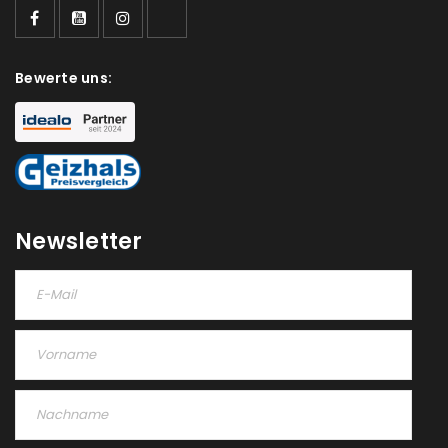
Ein Link zum Erstellen eines neuen Passworts wird an
deine E-Mail-Adresse gesendet.
NEWSLETTER ABONNIEREN
Bewerte uns:
Please select all the ways you would like to hear from
us
Ich stimme zu
Newsletter
Ja, ich möchte ein Kundenkonto eröffnen und
akzeptiere die
Datenschutzerklärung
.
*
REGISTRIEREN