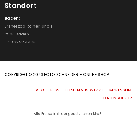
Standort
Baden:
Erzherzog Rainer Ring 1
2500 Baden
+43 2252 44166
COPYRIGHT © 2023 FOTO SCHNEIDER – ONLINE SHOP
AGB
|
JOBS
|
FILIALEN & KONTAKT
|
IMPRESSUM
|
DATENSCHUTZ
Alle Preise inkl. der gesetzlichen MwSt.