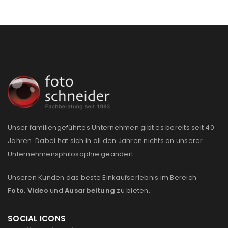
Passwort
*
Anmeldeformular geschützt durch
WP Captcha
Angemeldet bleiben
ANMELDEN
PASSWORT VERGESSEN?
Unser familiengeführtes Unternehmen gibt es bereits seit 40
Jahren. Dabei hat sich in all den Jahren nichts an unserer
Unternehmensphilosophie geändert:
REGISTRIEREN
Unseren Kunden das beste Einkaufserlebnis im Bereich
E-Mail-Adresse
*
Foto
,
Video
und
Ausarbeitung
zu bieten.
SOCIAL ICONS