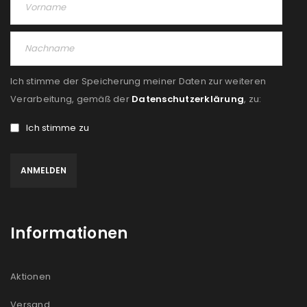
PASSWORT VERGESSEN?
REGISTRIEREN
Ich stimme der Speicherung meiner Daten zur weiteren
E-Mail-Adresse
*
Verarbeitung, gemäß der
Datenschutzerklärung
, zu:
Ich stimme zu
Ein Link zum Erstellen eines neuen Passworts wird an
deine E-Mail-Adresse gesendet.
NEWSLETTER ABONNIEREN
Informationen
Please select all the ways you would like to hear from
us
Aktionen
Ich stimme zu
Versand