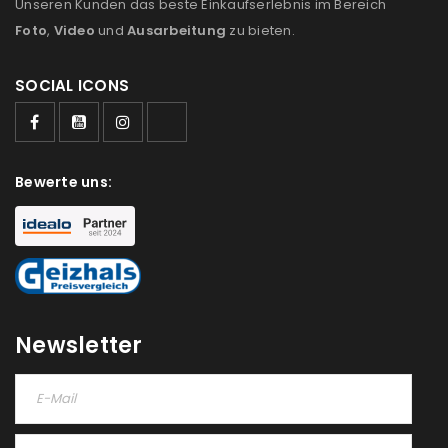
Unseren Kunden das beste Einkaufserlebnis im Bereich
Foto
,
Video
und
Ausarbeitung
zu bieten.
SOCIAL ICONS
ANMELDEN
Benutzername oder E-Mail-Adresse
*
Bewerte uns:
Passwort
*
Newsletter
Anmeldeformular geschützt durch
WP Captcha
Angemeldet bleiben
ANMELDEN