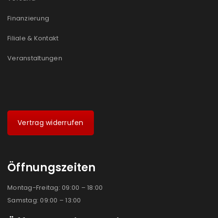
Ja, ich möchte ein Kundenkonto eröffnen und
akzeptiere die
Datenschutzerklärung
.
*
Finanzierung
Filiale & Kontakt
REGISTRIEREN
Veranstaltungen
Vertrag widerrufen
Öffnungszeiten
Montag-Freitag: 09:00 – 18:00
Samstag: 09:00 – 13:00