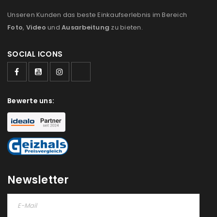
Unseren Kunden das beste Einkaufserlebnis im Bereich
Foto
,
Video
und
Ausarbeitung
zu bieten.
SOCIAL ICONS
ANMELDEN
Bewerte uns:
Benutzername oder E-Mail-Adresse
*
Passwort
*
Newsletter
Anmeldeformular geschützt durch
WP Captcha