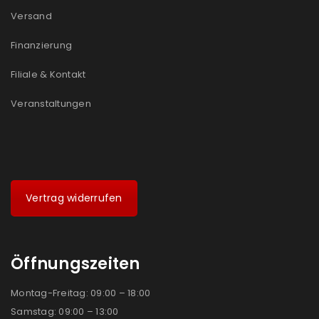
Versand
Ich stimme zu
Finanzierung
Ja, ich möchte ein Kundenkonto eröffnen und
akzeptiere die
Datenschutzerklärung
.
*
Filiale & Kontakt
Veranstaltungen
REGISTRIEREN
Vertrag widerrufen
Öffnungszeiten
Montag-Freitag: 09:00 – 18:00
Samstag: 09:00 – 13:00