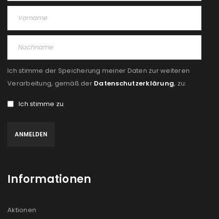
Angemeldet bleiben
ANMELDEN
PASSWORT VERGESSEN?
Ich stimme der Speicherung meiner Daten zur weiteren
REGISTRIEREN
Verarbeitung, gemäß der
Datenschutzerklärung
, zu:
E-Mail-Adresse
*
Ich stimme zu
Ein Link zum Erstellen eines neuen Passworts wird an
deine E-Mail-Adresse gesendet.
Informationen
NEWSLETTER ABONNIEREN
Please select all the ways you would like to hear from
Aktionen
us