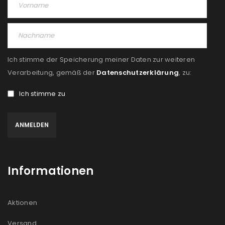
Angemeldet bleiben
ANMELDEN
PASSWORT VERGESSEN?
Ich stimme der Speicherung meiner Daten zur weiteren
REGISTRIEREN
Verarbeitung, gemäß der
Datenschutzerklärung
, zu:
Ich stimme zu
E-Mail-Adresse
*
Ein Link zum Erstellen eines neuen Passworts wird an
deine E-Mail-Adresse gesendet.
Informationen
NEWSLETTER ABONNIEREN
Please select all the ways you would like to hear from
Aktionen
us
Versand