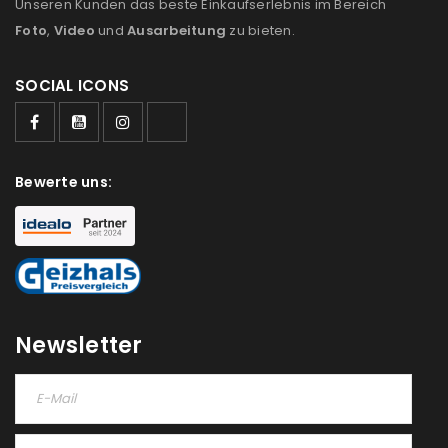
Unseren Kunden das beste Einkaufserlebnis im Bereich
Foto
,
Video
und
Ausarbeitung
zu bieten.
SOCIAL ICONS
ANMELDEN
Bewerte uns:
Benutzername oder E-Mail-Adresse
*
Passwort
*
Newsletter
Anmeldeformular geschützt durch
WP Captcha