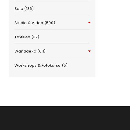
Sale (186)
Benutzername oder E-Mail-Adre
Studio & Video (590)
Passwort
*
Textilien (37)
Wanddeko (611)
Workshops & Fotokurse (5)
e
Anmeldeformular geschü
ANMELDEN
PASSWORT VERGESSEN?