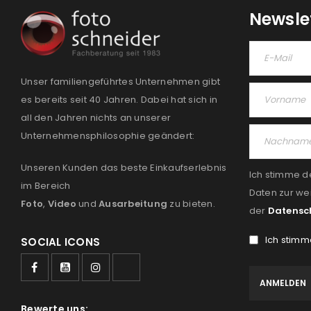
Newsle
Unser familiengeführtes Unternehmen gibt
es bereits seit 40 Jahren. Dabei hat sich in
all den Jahren nichts an unserer
Unternehmensphilosophie geändert:
Unseren Kunden das beste Einkaufserlebnis
Ich stimme d
im Bereich
Daten zur we
Foto
,
Video
und
Ausarbeitung
zu bieten.
der
Datensc
Ich stimm
SOCIAL ICONS
Bewerte uns: