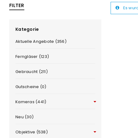
FILTER
Es wur
ra
era
Kategorie
Aktuelle Angebote (356)
amera
Ferngläser (123)
Gebraucht (211)
Gutscheine (0)
Kameras (441)
Neu (30)
Objektive (538)
ANMELDEN