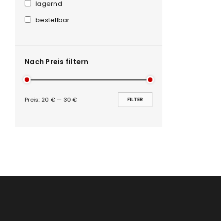
Anmeldeformular geschü
lagernd
bestellbar
ANMELDEN
PASSWORT VERGESSEN?
Nach Preis filtern
Preis:
20 €
—
30 €
FILTER