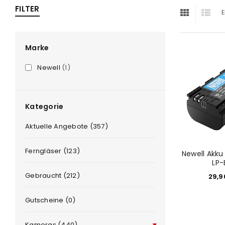
FILTER
E
ra
era
Marke
Newell
(1)
amera
Kategorie
Aktuelle Angebote (357)
Ferngläser (123)
Newell Akku
LP-
Gebraucht (212)
29,
Gutscheine (0)
Kameras (440)