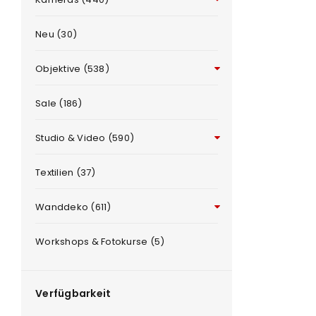
Neu (30)
Objektive (538)
Sale (186)
Studio & Video (590)
ANMELDEN
e
Textilien (37)
Benutzername oder E-Mail-Adre
Wanddeko (611)
Workshops & Fotokurse (5)
Passwort
*
Verfügbarkeit