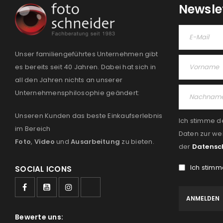
Newsle
Unser familiengeführtes Unternehmen gibt
es bereits seit 40 Jahren. Dabei hat sich in
all den Jahren nichts an unserer
Unternehmensphilosophie geändert:
Unseren Kunden das beste Einkaufserlebnis
Ich stimme d
im Bereich
Daten zur we
Foto
,
Video
und
Ausarbeitung
zu bieten.
der
Datensc
Ich stimm
SOCIAL ICONS
Bewerte uns: