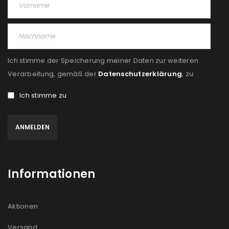
Angemeldet bleiben
ANMELDEN
PASSWORT VERGESSEN?
Ich stimme der Speicherung meiner Daten zur weiteren
REGISTRIEREN
Verarbeitung, gemäß der
Datenschutzerklärung
, zu:
Ich stimme zu
E-Mail-Adresse
*
Ein Link zum Erstellen eines neuen Passworts wird an
deine E-Mail-Adresse gesendet.
Informationen
NEWSLETTER ABONNIEREN
Please select all the ways you would like to hear from
Aktionen
us
Versand