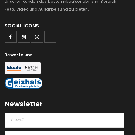
Unseren Kunden das beste Einkaufserlebnis im Bereich
Foto
,
Video
und
Ausarbeitung
zu bieten.
SOCIAL ICONS
ANMELDEN
Bewerte uns:
Benutzername oder E-Mail-Adresse
*
Passwort
*
Newsletter
Anmeldeformular geschützt durch
WP Captcha