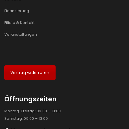
Ich stimme zu
Finanzierung
Ja, ich möchte ein Kundenkonto eröffnen und
Filiale & Kontakt
akzeptiere die
Datenschutzerklärung
.
*
Veranstaltungen
REGISTRIEREN
Vertrag widerrufen
Öffnungszeiten
Montag-Freitag: 09:00 – 18:00
Samstag: 09:00 – 13:00