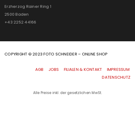
Erzherzog Rainer Ring 1
2500 Baden
+43 2252 44166
COPYRIGHT © 2023 FOTO SCHNEIDER – ONLINE SHOP
AGB
|
JOBS
|
FILIALEN & KONTAKT
|
IMPRESSUM
|
DATENSCHUTZ
Alle Preise inkl. der gesetzlichen MwSt.