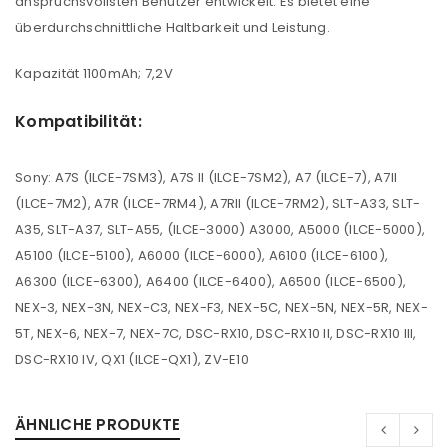
anspruchsvollsten Benutzer entwickelt. Es bietet eine
überdurchschnittliche Haltbarkeit und Leistung.
Kapazität 1100mAh; 7,2V
Kompatibilität:
Sony: A7S (ILCE-7SM3), A7S II (ILCE-7SM2), A7 (ILCE-7), A7II
(ILCE-7M2), A7R (ILCE-7RM4), A7RII (ILCE-7RM2), SLT-A33, SLT-
A35, SLT-A37, SLT-A55, (ILCE-3000) A3000, A5000 (ILCE-5000),
A5100 (ILCE-5100), A6000 (ILCE-6000), A6100 (ILCE-6100),
A6300 (ILCE-6300), A6400 (ILCE-6400), A6500 (ILCE-6500),
NEX-3, NEX-3N, NEX-C3, NEX-F3, NEX-5C, NEX-5N, NEX-5R, NEX-
5T, NEX-6, NEX-7, NEX-7C, DSC-RX10, DSC-RX10 II, DSC-RX10 III,
DSC-RX10 IV, QX1 (ILCE-QX1), ZV-E10
ÄHNLICHE PRODUKTE