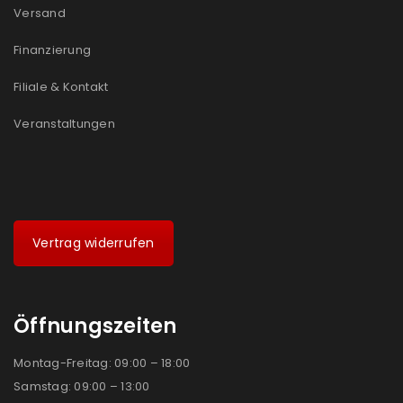
Versand
Ich stimme zu
Finanzierung
Ja, ich möchte ein Kundenkonto eröffnen und
Filiale & Kontakt
akzeptiere die
Datenschutzerklärung
.
*
Veranstaltungen
REGISTRIEREN
Vertrag widerrufen
Öffnungszeiten
Montag-Freitag: 09:00 – 18:00
Samstag: 09:00 – 13:00