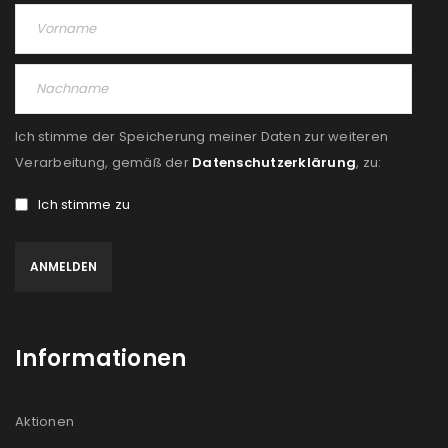
Angemeldet bleiben
ANMELDEN
PASSWORT VERGESSEN?
Ich stimme der Speicherung meiner Daten zur weiteren
REGISTRIEREN
Verarbeitung, gemäß der
Datenschutzerklärung
, zu:
E-Mail-Adresse
*
Ich stimme zu
Ein Link zum Erstellen eines neuen Passworts wird an
deine E-Mail-Adresse gesendet.
Informationen
NEWSLETTER ABONNIEREN
Please select all the ways you would like to hear from
Aktionen
us