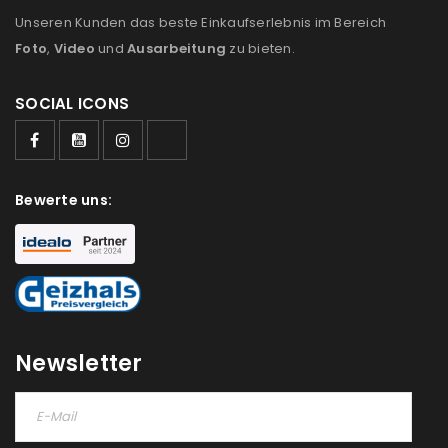
Unseren Kunden das beste Einkaufserlebnis im Bereich
Foto
,
Video
und
Ausarbeitung
zu bieten.
SOCIAL ICONS
ANMELDEN
Bewerte uns:
Benutzername oder E-Mail-Adresse
*
Passwort
*
Newsletter
Anmeldeformular geschützt durch
WP Captcha