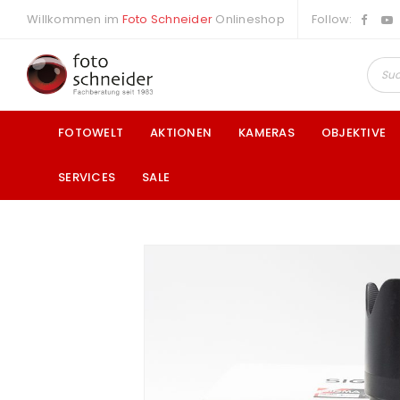
Willkommen im
Foto Schneider
Onlineshop
Follow:
FOTOWELT
AKTIONEN
KAMERAS
OBJEKTIVE
SERVICES
SALE
a