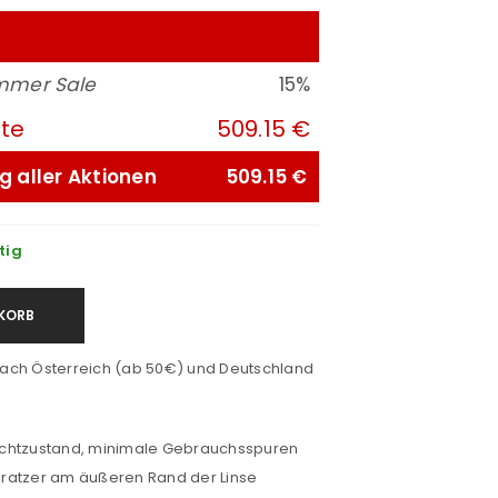
mmer Sale
15%
ute
509.15 €
g aller Aktionen
509.15 €
tig
KORB
ach Österreich (ab 50€) und Deutschland
uchtzustand, minimale Gebrauchsspuren
ratzer am äußeren Rand der Linse