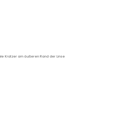
le Kratzer am äußeren Rand der Linse
euen Passworts wird an deine E-
would like to hear from us