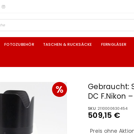
FOTOZUBEHÖR
TASCHEN & RUCKSÄCKE
FERNGLÄSER
Gebraucht: 
%
DC F.Nikon –
SKU:
2110000630454
509,15
€
Preis ohne Aktio