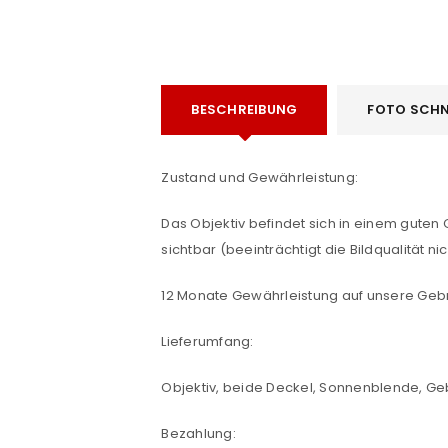
BESCHREIBUNG
FOTO SCHN
ANMELDEN
Zustand und Gewährleistung:
Benutzername oder E-Mail-Adre
Das Objektiv befindet sich in einem gut
sichtbar (beeinträchtigt die Bildqualität nic
Passwort
*
12 Monate Gewährleistung auf unsere Geb
Lieferumfang:
Objektiv, beide Deckel, Sonnenblende, G
Anmeldeformular geschü
ANMELDEN
Bezahlung: