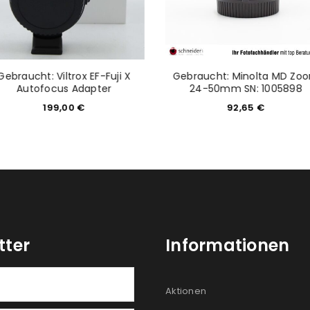
Gebraucht: Viltrox EF-Fuji X
Gebraucht: Minolta MD Zo
Autofocus Adapter
24-50mm SN: 1005898
199,00
€
92,65
€
tter
Informationen
Aktionen