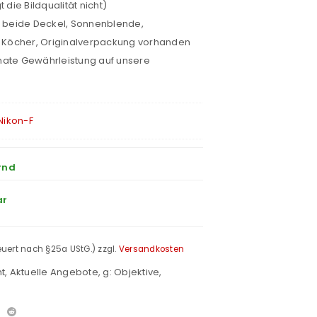
 die Bildqualität nicht)
, beide Deckel, Sonnenblende,
Köcher, Originalverpackung vorhanden
nate Gewährleistung auf unsere
Nikon-F
rnd
ar
teuert nach §25a UStG.)
zzgl.
Versandkosten
t
,
Aktuelle Angebote
,
g: Objektive
,