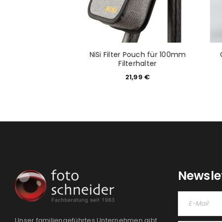
NiSi Filter Pouch für 100mm
ht: Minox LX
Filterhalter
18,15
€
21,99
€
Newsle
Unser familiengeführtes Unternehmen gibt