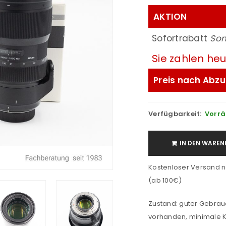
AKTION
Sofortrabatt
So
Sie zahlen he
Preis nach Abzu
Verfügbarkeit:
Vorrä
IN DEN WAREN
Kostenloser Versand n
(ab 100€)
Zustand: guter Gebra
vorhanden, minimale K