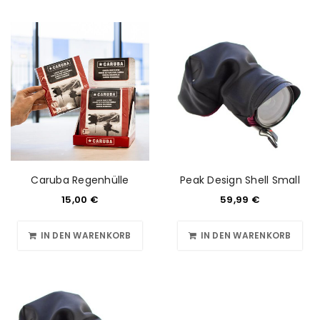
REGISTRIEREN
E-Mail-Adresse
*
Ein Link zum Erstellen eines neuen Passworts wird an
deine E-Mail-Adresse gesendet.
NEWSLETTER ABONNIEREN
Caruba Regenhülle
Peak Design Shell Small
Please select all the ways you would like to hear from
15,00
€
59,99
€
us
IN DEN WARENKORB
IN DEN WARENKORB
Ich stimme zu
Ja, ich möchte ein Kundenkonto eröffnen und
akzeptiere die
Datenschutzerklärung
.
*