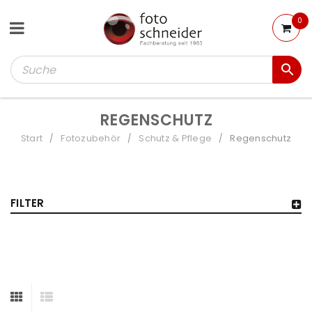
0
REGENSCHUTZ
Start
Fotozubehör
Schutz & Pflege
Regenschutz
/
/
/
FILTER