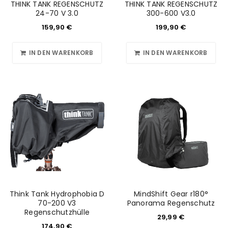
THINK TANK REGENSCHUTZ
THINK TANK REGENSCHUTZ
24-70 V 3.0
300-600 V3.0
159,90
€
199,90
€
IN DEN WARENKORB
IN DEN WARENKORB
Think Tank Hydrophobia D
MindShift Gear r180°
70-200 V3
Panorama Regenschutz
Regenschutzhülle
29,99
€
174,90
€