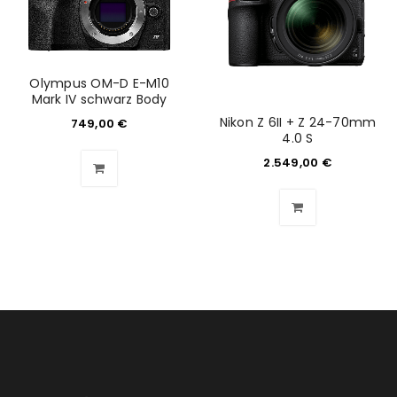
Anmeldeformular geschützt durch
WP Captcha
Olympus OM-D E-M10
Angemeldet bleiben
ANMELDEN
Mark IV schwarz Body
Nikon Z 6II + Z 24-70mm
749,00
€
4.0 S
PASSWORT VERGESSEN?
2.549,00
€
REGISTRIEREN
E-Mail-Adresse
*
Ein Link zum Erstellen eines neuen Passworts wird an
deine E-Mail-Adresse gesendet.
NEWSLETTER ABONNIEREN