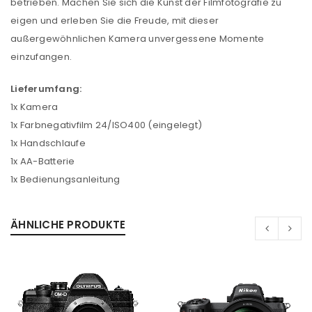
betrieben. Machen Sie sich die Kunst der Filmfotografie zu
eigen und erleben Sie die Freude, mit dieser
außergewöhnlichen Kamera unvergessene Momente
einzufangen.
Lieferumfang:
1x Kamera
1x Farbnegativfilm 24/ISO400 (eingelegt)
1x Handschlaufe
1x AA-Batterie
1x Bedienungsanleitung
ANMELDEN
ÄHNLICHE PRODUKTE
Benutzername oder E-Mail-Adresse
*
Passwort
*