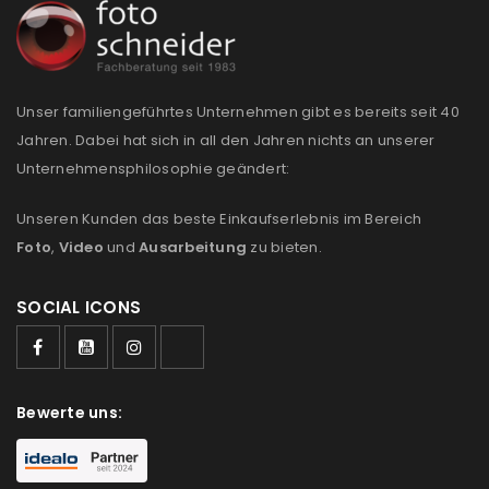
Please select all the ways you would like to hear from
us
Unser familiengeführtes Unternehmen gibt es bereits seit 40
Ich stimme zu
Jahren. Dabei hat sich in all den Jahren nichts an unserer
Unternehmensphilosophie geändert:
Ja, ich möchte ein Kundenkonto eröffnen und
akzeptiere die
Datenschutzerklärung
.
*
Unseren Kunden das beste Einkaufserlebnis im Bereich
Foto
,
Video
und
Ausarbeitung
zu bieten.
REGISTRIEREN
SOCIAL ICONS
Bewerte uns: