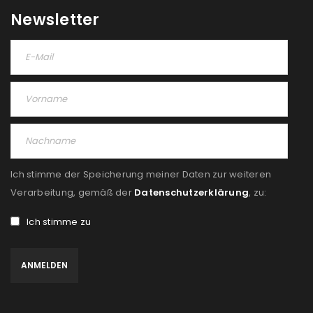
Please select all the ways you would like to hear from
Newsletter
us
Ich stimme zu
Ja, ich möchte ein Kundenkonto eröffnen und
akzeptiere die
Datenschutzerklärung
.
*
REGISTRIEREN
Ich stimme der Speicherung meiner Daten zur weiteren
Verarbeitung, gemäß der
Datenschutzerklärung
, zu:
Ich stimme zu