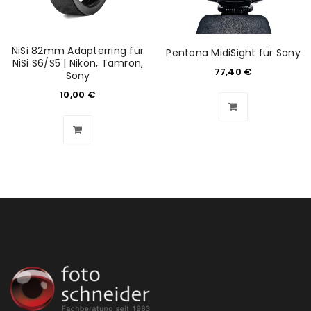
NiSi 82mm Adapterring für
Pentona MidiSight für Sony
NiSi S6/S5 | Nikon, Tamron,
77,40
€
Sony
10,00
€
ANMELDEN
Benutzername oder E-Mail-Adresse
*
Passwort
*