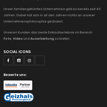
Anmeldeformular geschützt durch
WP Captcha
Unser familiengeführtes Unternehmen gibt es bereits seit 40
Jahren. Dabei hat sich in all den Jahren nichts an unserer
Angemeldet bleiben
ANMELDEN
Unternehmensphilosophie geändert:
PASSWORT VERGESSEN?
Unseren Kunden das beste Einkaufserlebnis im Bereich
Foto
,
Video
und
Ausarbeitung
zu bieten.
REGISTRIEREN
SOCIAL ICONS
E-Mail-Adresse
*
Bewerte uns:
Ein Link zum Erstellen eines neuen Passworts wird an
deine E-Mail-Adresse gesendet.
NEWSLETTER ABONNIEREN