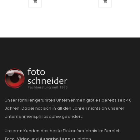
Passwort
*
Anmeldeformular geschützt durch
WP Captcha
Angemeldet bleiben
ANMELDEN
PASSWORT VERGESSEN?
Unser familiengeführtes Unternehmen gibt es bereits seit 40
REGISTRIEREN
Jahren. Dabei hat sich in all den Jahren nichts an unserer
Unternehmensphilosophie geändert:
E-Mail-Adresse
*
Unseren Kunden das beste Einkaufserlebnis im Bereich
Foto
,
Video
und
Ausarbeitung
zu bieten.