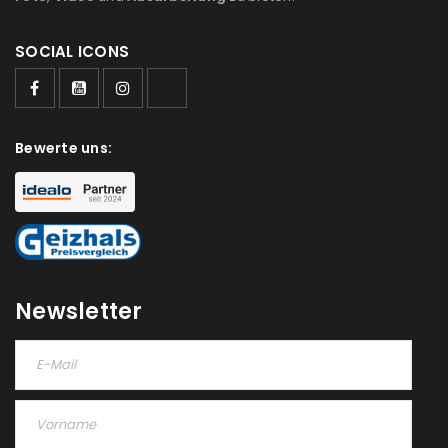
Ein Link zum Erstellen eines neuen Passworts wird an
SOCIAL ICONS
deine E-Mail-Adresse gesendet.
NEWSLETTER ABONNIEREN
Bewerte uns:
Please select all the ways you would like to hear from
us
Ich stimme zu
Ja, ich möchte ein Kundenkonto eröffnen und
akzeptiere die
Datenschutzerklärung
.
*
Newsletter
REGISTRIEREN