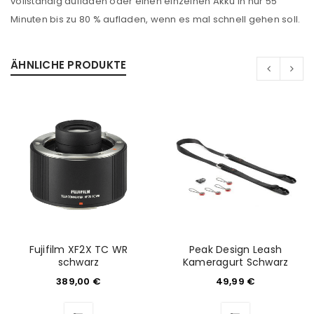
vollständig aufladen oder einen einzelnen Akku in nur 55
Minuten bis zu 80 % aufladen, wenn es mal schnell gehen soll.
ÄHNLICHE PRODUKTE
Fujifilm XF2X TC WR
Peak Design Leash
schwarz
Kameragurt Schwarz
ANMELDEN
389,00
€
49,99
€
Benutzername oder E-Mail-Adresse
*