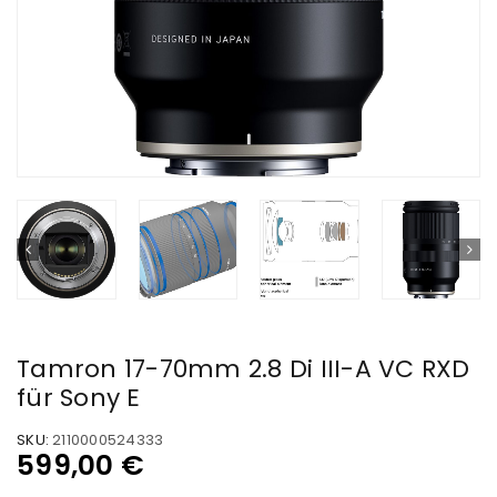
Tamron 17-70mm 2.8 Di III-A VC RXD
für Sony E
SKU:
2110000524333
599,00
€