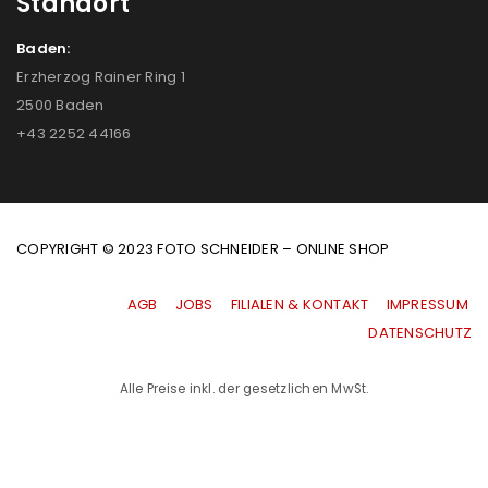
Standort
Baden:
Erzherzog Rainer Ring 1
2500 Baden
+43 2252 44166
COPYRIGHT © 2023 FOTO SCHNEIDER – ONLINE SHOP
AGB
|
JOBS
|
FILIALEN & KONTAKT
|
IMPRESSUM
|
DATENSCHUTZ
Alle Preise inkl. der gesetzlichen MwSt.