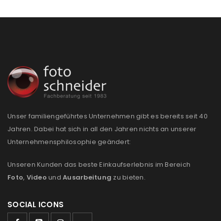
PASSWORT VERGESSEN?
REGISTRIEREN
E-Mail-Adresse
*
Ein Link zum Erstellen eines neuen Passworts wird an
Unser familiengeführtes Unternehmen gibt es bereits seit 40
deine E-Mail-Adresse gesendet.
Jahren. Dabei hat sich in all den Jahren nichts an unserer
Unternehmensphilosophie geändert:
NEWSLETTER ABONNIEREN
Unseren Kunden das beste Einkaufserlebnis im Bereich
Please select all the ways you would like to hear from
Foto
,
Video
und
Ausarbeitung
zu bieten.
us
Ich stimme zu
SOCIAL ICONS