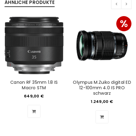
ÄHNLICHE PRODUKTE
%
ANMELDEN
Benutzername oder E-Mail-Adresse
*
Passwort
*
Canon RF 35mm 1.8 IS
Olympus M.Zuiko digital ED
Macro STM
12-100mm 4.0 IS PRO
schwarz
649,00
€
1.249,00
€
Anmeldeformular geschützt durch
WP Captcha
Angemeldet bleiben
ANMELDEN