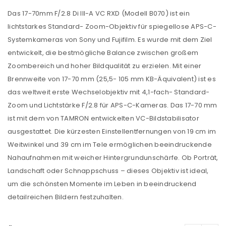
Das 17-70mm F/2.8 Di III-A VC RXD (Modell B070) ist ein
lichtstarkes Standard- Zoom-Objektiv für spiegellose APS-C-
Systemkameras von Sony und Fujifilm. Es wurde mit dem Ziel
entwickelt, die bestmögliche Balance zwischen großem
Zoombereich und hoher Bildqualität zu erzielen. Mit einer
Brennweite von 17-70 mm (25,5- 105 mm KB-Äquivalent) ist es
das weltweit erste Wechselobjektiv mit 4,1-fach- Standard-
Zoom und Lichtstärke F/2.8 für APS-C-Kameras. Das 17-70 mm
ist mit dem von TAMRON entwickelten VC-Bildstabilisator
ausgestattet. Die kürzesten Einstellentfernungen von 19 cm im
Weitwinkel und 39 cm im Tele ermöglichen beeindruckende
Nahaufnahmen mit weicher Hintergrundunschärfe. Ob Porträt,
Landschaft oder Schnappschuss – dieses Objektiv ist ideal,
um die schönsten Momente im Leben in beeindruckend
detailreichen Bildern festzuhalten.