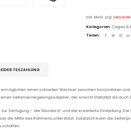
inkl. MwSt.
zzgl.
Versandk
Kategorien:
Cages & 
Teilen:
EIDER TEILZAHLUNG
e ermöglichen einen schnellen Wechsel zwischen horizontalen und 
 einen Seitenverriegelungsadapter, der sowohl Stabilität als auch 
REGISTRIEREN
zur Verfügung – die Standard- und die erweiterte Einstellung. Die S
 was die Mitte des Rahmens unterstützt. Zusätzlich kann die Seiten
sse
*
E-Mail-Adresse
*
u schaffen.