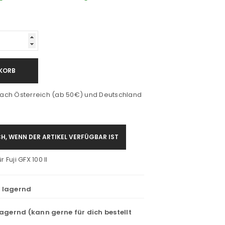
KORB
ach Österreich (ab 50€) und Deutschland
H, WENN DER ARTIKEL VERFÜGBAR IST
 Fuji GFX 100 II
t lagernd
lagernd (kann gerne für dich bestellt