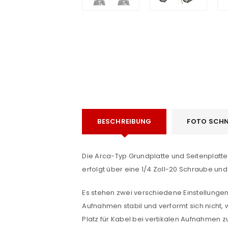
e
BESCHREIBUNG
FOTO SCHN
Die Arca-Typ Grundplatte und Seitenplatt
erfolgt über eine 1/4 Zoll-20 Schraube und
ANMELDEN
Es stehen zwei verschiedene Einstellungen 
Aufnahmen stabil und verformt sich nicht,
Benutzername oder E-Mail-Adre
Platz für Kabel bei vertikalen Aufnahmen z