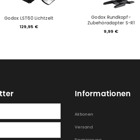
Godox Rundkopf-
Godox LST60 Lichtzelt
Zubehöradapter S-R1
129,95
€
9,99
€
tter
Informationen
Aktionen
Versand
Finanzierung