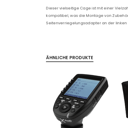
Dieser vielseitige Cage ist mit einer V
Passwort
*
kompatibel, was die Montage von Zubehör e
Seitenverriegelungsadapter an der linken 
Anmeldeformular geschü
ANMELDEN
ÄHNLICHE PRODUKTE
PASSWORT VERGESSEN?