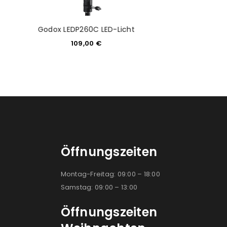
Godox SL60W LED
Godox LEDP260C LED-Licht
Tagesl
109,00
€
129,0
Öffnungszeiten
Montag-Freitag: 09:00 – 18:00
Samstag: 09:00 – 13:00
Öffnungszeiten