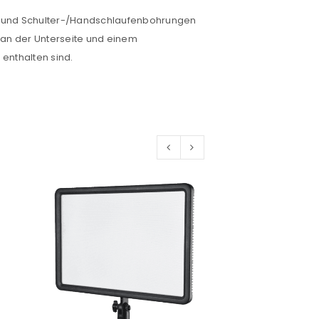
oe und Schulter-/Handschlaufenbohrungen
euen Passworts wird an deine E-
 an der Unterseite und einem
enthalten sind.
would like to hear from us
konto eröffnen und akzeptiere die