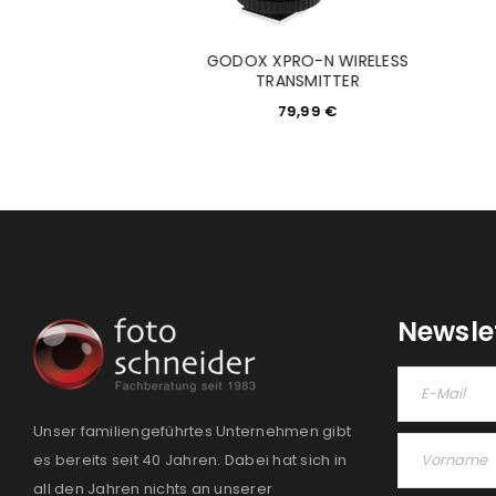
6 Studio Flash
rigger
9,95
€
GODOX XPRO-N WIRELESS
TRANSMITTER
79,99
€
Newsle
Unser familiengeführtes Unternehmen gibt
es bereits seit 40 Jahren. Dabei hat sich in
all den Jahren nichts an unserer