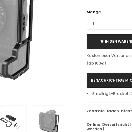
Menge
IN DEN WAREN
Kostenloser Versand n
(ab 100€)
BENACHRICHTIGE MIC
Smallrig L-Bracket für
Zentrale Baden:
nich
Online:
Derzeit nicht 
werden)