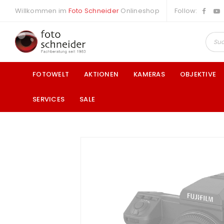
Willkommen im
Foto Schneider
Onlineshop
Follow:
FOTOWELT
AKTIONEN
KAMERAS
OBJEKTIVE
SERVICES
SALE
a