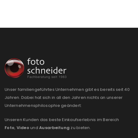
Passwort
*
Anmeldeformular geschützt durch
WP Captcha
Angemeldet bleiben
ANMELDEN
PASSWORT VERGESSEN?
Unser familiengeführtes Unternehmen gibt es bereits seit 40
Jahren. Dabei hat sich in all den Jahren nichts an unserer
REGISTRIEREN
Unternehmensphilosophie geändert:
E-Mail-Adresse
*
Unseren Kunden das beste Einkaufserlebnis im Bereich
Foto
,
Video
und
Ausarbeitung
zu bieten.