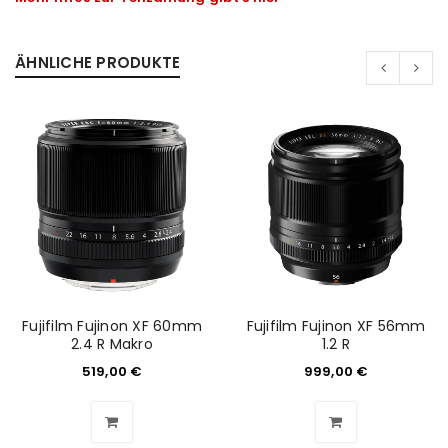
ÄHNLICHE PRODUKTE
Fujifilm Fujinon XF 60mm
Fujifilm Fujinon XF 56mm
2.4 R Makro
1.2 R
ANMELDEN
519,00
€
999,00
€
Benutzername oder E-Mail-Adresse
*