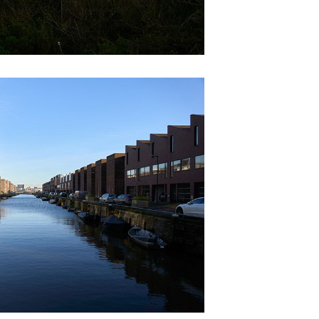
euen Passworts wird an deine E-
would like to hear from us
konto eröffnen und akzeptiere die