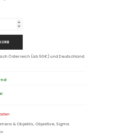
KORB
ach Österreich (ab 50€) und Deutschland
rnd
ar
osten
mera & Objektiv
,
Objektive
,
Sigma
iv