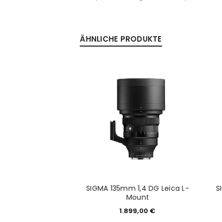
ÄHNLICHE PRODUKTE
mm F2 DG OS L-
SIGMA 135mm 1,4 DG Leica L-
S
Mount
Mount
499,00
€
1.899,00
€