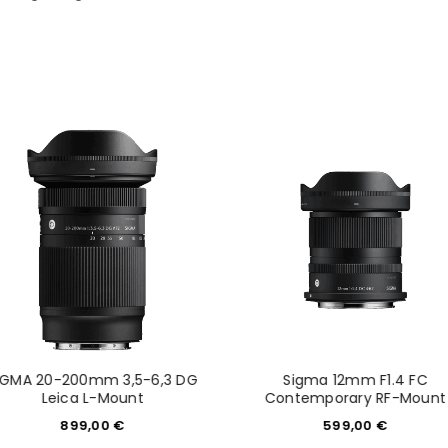
REGISTRIEREN
IGMA 20-200mm 3,5-6,3 DG
Sigma 12mm F1.4 FC
Leica L-Mount
Contemporary RF-Mount
899,00
€
599,00
€