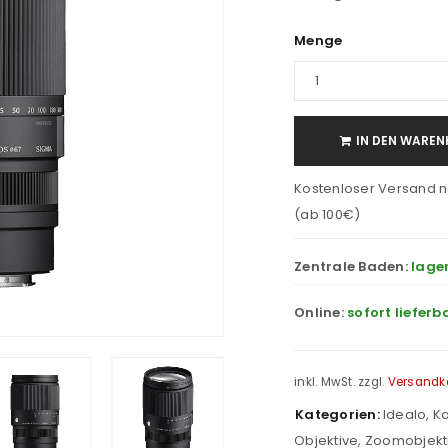
Menge
IN DEN WAREN
Kostenloser Versand n
(ab 100€)
Zentrale Baden:
lage
Online:
sofort lieferb
inkl. MwSt.
zzgl.
Versandk
Kategorien:
Idealo
,
Ka
Objektive
,
Zoomobjekt