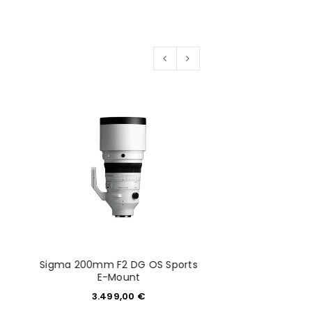
Sigma 200mm F2 DG OS Sports
SIGMA 35mm 1,2 D
E-Mount
MOU
3.499,00
€
1.499,