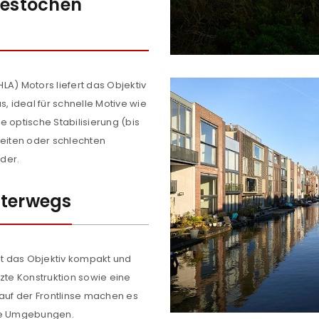
gestochen
REGISTRIEREN
LA) Motors liefert das Objektiv
sse
*
E-Mail-Adresse
*
, ideal für schnelle Motive wie
 optische Stabilisierung (bis
weiten oder schlechten
Ein Link zum Erstellen eines n
lder.
Mail-Adresse gesendet.
nterwegs
NEWSLETTER ABONNIEREN
tzt durch
WP Captcha
Please select all the ways you 
Angemeldet bleiben
t das Objektiv kompakt und
Ich stimme zu
zte Konstruktion sowie eine
Ja, ich möchte ein Kunden
uf der Frontlinse machen es
Datenschutzerklärung
.
*
lle Umgebungen.