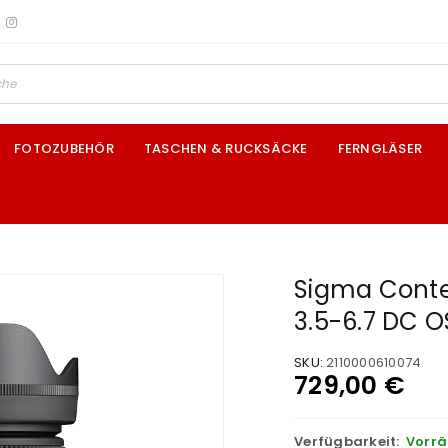
FOTOZUBEHÖR
TASCHEN & RUCKSÄCKE
FERNGLÄSER
Sigma Cont
3.5-6.7 DC OS
SKU:
2110000610074
729,00
€
Verfügbarkeit:
Vorrä