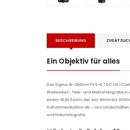
BESCHREIBUNG
ZUSÄTZLIC
Ein Objektiv für alles
e
Das Sigma 16-300mm F3.5-6.7 DC OS | Con
Weitwinkel-, Tele- und Makrofotografie in 
einem 18,8x Zoom, der von 16mm bis 300mm
Aufnahmesituation ab – von Landschaften ü
und Naturfotografie.