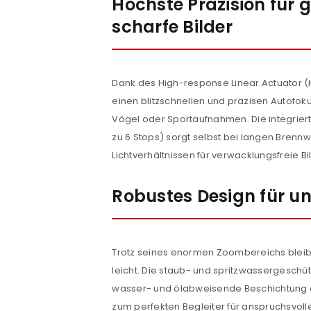
Höchste Präzision für 
scharfe Bilder
ANMELDEN
Dank des High-response Linear Actuator (H
Benutzername oder E-Mail-Adre
einen blitzschnellen und präzisen Autofokus
Vögel oder Sportaufnahmen. Die integrierte
zu 6 Stops) sorgt selbst bei langen Brenn
Passwort
*
Lichtverhältnissen für verwacklungsfreie Bi
Robustes Design für u
Anmeldeformular geschü
ANMELDEN
Trotz seines enormen Zoombereichs bleib
leicht. Die staub- und spritzwassergeschüt
PASSWORT VERGESSEN?
wasser- und ölabweisende Beschichtung a
zum perfekten Begleiter für anspruchsvo