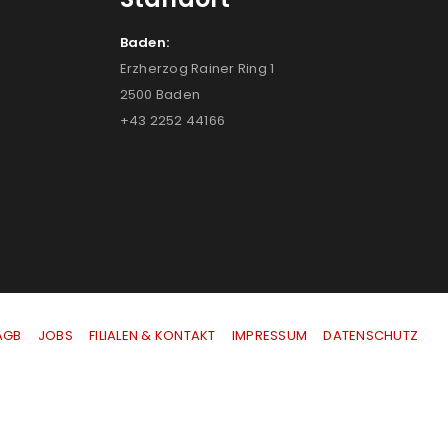
Baden:
Erzherzog Rainer Ring 1
2500 Baden
+43 2252 44166
AGB
|
JOBS
|
FILIALEN & KONTAKT
|
IMPRESSUM
|
DATENSCHUTZ