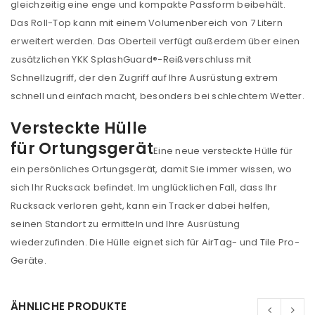
gleichzeitig eine enge und kompakte Passform beibehält.
Das Roll-Top kann mit einem Volumenbereich von 7 Litern
erweitert werden. Das Oberteil verfügt außerdem über einen
zusätzlichen YKK SplashGuard®-Reißverschluss mit
ANMELDEN
Schnellzugriff, der den Zugriff auf Ihre Ausrüstung extrem
schnell und einfach macht, besonders bei schlechtem Wetter.
Benutzername oder E-Mail-Adresse
*
Versteckte Hülle
für Ortungsgerät
Eine neue versteckte Hülle für
Passwort
*
ein persönliches Ortungsgerät, damit Sie immer wissen, wo
sich Ihr Rucksack befindet. Im unglücklichen Fall, dass Ihr
Rucksack verloren geht, kann ein Tracker dabei helfen,
seinen Standort zu ermitteln und Ihre Ausrüstung
wiederzufinden. Die Hülle eignet sich für AirTag- und Tile Pro-
Anmeldeformular geschützt durch
WP Captcha
Geräte.
Angemeldet bleiben
ANMELDEN
ÄHNLICHE PRODUKTE
PASSWORT VERGESSEN?