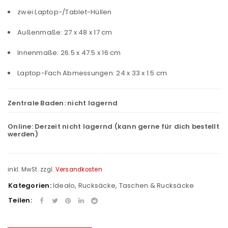
zwei Laptop-/Tablet-Hüllen
Außenmaße: 27 x 48 x 17 cm
Innenmaße: 26.5 x 47.5 x 16 cm
Laptop-Fach Abmessungen: 24 x 33 x 1.5 cm
Zentrale Baden:
nicht lagernd
Online:
Derzeit nicht lagernd (kann gerne für dich bestellt
werden)
inkl. MwSt.
zzgl.
Versandkosten
Kategorien:
Idealo
,
Rucksäcke
,
Taschen & Rucksäcke
Teilen: