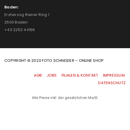
Baden:
Erzherzog Rainer Ring 1
2500 Baden
+43 2252 44166
COPYRIGHT © 2023 FOTO SCHNEIDER – ONLINE SHOP
AGB
|
JOBS
|
FILIALEN & KONTAKT
|
IMPRESSUM
|
DATENSCHUTZ
Alle Preise inkl. der gesetzlichen MwSt.