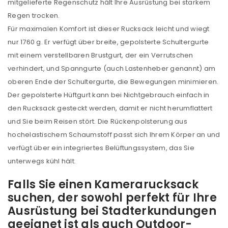
mitgelieferte Regenschutz hält Ihre Ausrüstung bei starkem
Ich stimme zu
Regen trocken.
Für maximalen Komfort ist dieser Rucksack leicht und wiegt
Ja, ich möchte ein Kundenkonto eröffnen und
nur 1760 g. Er verfügt über breite, gepolsterte Schultergurte
akzeptiere die
Datenschutzerklärung
.
*
mit einem verstellbaren Brustgurt, der ein Verrutschen
verhindert, und Spanngurte (auch Lastenheber genannt) am
REGISTRIEREN
oberen Ende der Schultergurte, die Bewegungen minimieren.
Der gepolsterte Hüftgurt kann bei Nichtgebrauch einfach in
den Rucksack gesteckt werden, damit er nicht herumflattert
und Sie beim Reisen stört. Die Rückenpolsterung aus
hochelastischem Schaumstoff passt sich Ihrem Körper an und
verfügt über ein integriertes Belüftungssystem, das Sie
unterwegs kühl hält.
Falls Sie einen Kamerarucksack
suchen, der sowohl perfekt für Ihre
Ausrüstung bei Stadterkundungen
geeignet ist als auch Outdoor-