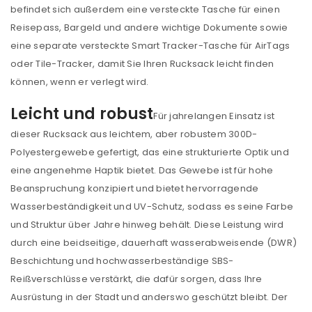
befindet sich außerdem eine versteckte Tasche für einen
Reisepass, Bargeld und andere wichtige Dokumente sowie
PASSWORT VERGESSEN?
eine separate versteckte Smart Tracker-Tasche für AirTags
oder Tile-Tracker, damit Sie Ihren Rucksack leicht finden
können, wenn er verlegt wird.
REGISTRIEREN
Leicht und robust
Für jahrelangen Einsatz ist
E-Mail-Adresse
*
dieser Rucksack aus leichtem, aber robustem 300D-
Polyestergewebe gefertigt, das eine strukturierte Optik und
eine angenehme Haptik bietet. Das Gewebe ist für hohe
Ein Link zum Erstellen eines neuen Passworts wird an
Beanspruchung konzipiert und bietet hervorragende
deine E-Mail-Adresse gesendet.
Wasserbeständigkeit und UV-Schutz, sodass es seine Farbe
und Struktur über Jahre hinweg behält. Diese Leistung wird
NEWSLETTER ABONNIEREN
durch eine beidseitige, dauerhaft wasserabweisende (DWR)
Beschichtung und hochwasserbeständige SBS-
Please select all the ways you would like to hear from
Reißverschlüsse verstärkt, die dafür sorgen, dass Ihre
us
Ausrüstung in der Stadt und anderswo geschützt bleibt. Der