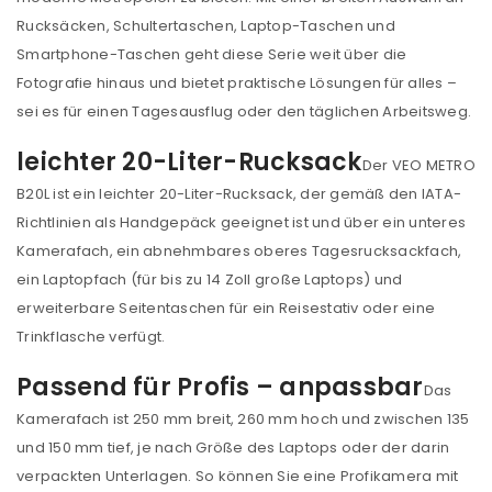
Rucksäcken, Schultertaschen, Laptop-Taschen und
Smartphone-Taschen geht diese Serie weit über die
Fotografie hinaus und bietet praktische Lösungen für alles –
sei es für einen Tagesausflug oder den täglichen Arbeitsweg.
leichter 20-Liter-Rucksack
Der VEO METRO
B20L ist ein leichter 20-Liter-Rucksack, der gemäß den IATA-
Richtlinien als Handgepäck geeignet ist und über ein unteres
Kamerafach, ein abnehmbares oberes Tagesrucksackfach,
ein Laptopfach (für bis zu 14 Zoll große Laptops) und
erweiterbare Seitentaschen für ein Reisestativ oder eine
Trinkflasche verfügt.
Passend für Profis – anpassbar
Das
Kamerafach ist 250 mm breit, 260 mm hoch und zwischen 135
und 150 mm tief, je nach Größe des Laptops oder der darin
verpackten Unterlagen. So können Sie eine Profikamera mit