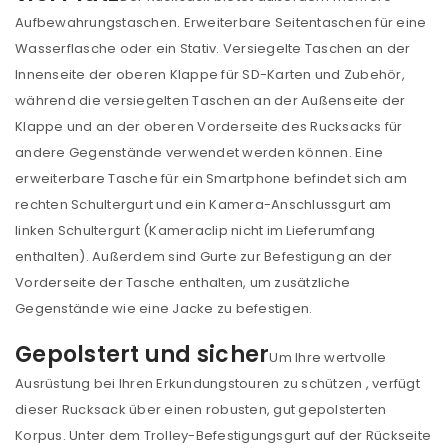
Aufbewahrungstaschen. Erweiterbare Seitentaschen für eine
Wasserflasche oder ein Stativ. Versiegelte Taschen an der
Innenseite der oberen Klappe für SD-Karten und Zubehör,
während die versiegelten Taschen an der Außenseite der
Klappe und an der oberen Vorderseite des Rucksacks für
andere Gegenstände verwendet werden können. Eine
ANMELDEN
erweiterbare Tasche für ein Smartphone befindet sich am
rechten Schultergurt und ein Kamera-Anschlussgurt am
Benutzername oder E-Mail-Adresse
*
linken Schultergurt (Kameraclip nicht im Lieferumfang
enthalten). Außerdem sind Gurte zur Befestigung an der
Vorderseite der Tasche enthalten, um zusätzliche
Passwort
*
Gegenstände wie eine Jacke zu befestigen.
Gepolstert und sicher
Um Ihre wertvolle
Ausrüstung bei Ihren Erkundungstouren zu schützen , verfügt
Anmeldeformular geschützt durch
WP Captcha
dieser Rucksack über einen robusten, gut gepolsterten
Korpus. Unter dem Trolley-Befestigungsgurt auf der Rückseite
Angemeldet bleiben
ANMELDEN