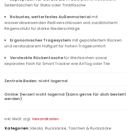
Seitentaschen für Stativ oder Trinkflasche
Robustes, wetterfestes Außenmaterial
mit
wasserabweisenden Reißverschlüssen und zusätzlichem
Regenschutz für starke Niederschläge
Ergonomisches Tragesystem
mit gepolstertem Rücken
und verstaubarem Hüftgurt für hohen Tragekomfort
Versteckte Rückentasche
für Wertsachen sowie
separates Fach für Smart Tracker wie AirTag oder Tile
Zentrale Baden:
nicht lagernd
Online:
Derzeit nicht lagernd (kann gerne für dich bestellt
werden)
inkl. MwSt.
zzgl.
Versandkosten
Kategorien:
Idealo
,
Rucksäcke
,
Taschen & Rucksäcke