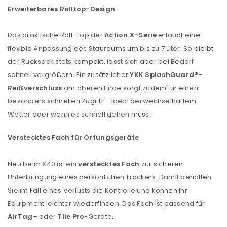
Erweiterbares Rolltop-Design
Das praktische Roll-Top der
Action X-Serie
erlaubt eine
flexible Anpassung des Stauraums um bis zu 7 Liter. So bleibt
der Rucksack stets kompakt, lässt sich aber bei Bedarf
ANMELDEN
schnell vergrößern. Ein zusätzlicher
YKK SplashGuard®-
Reißverschluss
am oberen Ende sorgt zudem für einen
Benutzername oder E-Mail-Adresse
*
besonders schnellen Zugriff – ideal bei wechselhaftem
Wetter oder wenn es schnell gehen muss.
Passwort
*
Verstecktes Fach für Ortungsgeräte
Neu beim X40 ist ein
verstecktes Fach
zur sicheren
Unterbringung eines persönlichen Trackers. Damit behalten
Anmeldeformular geschützt durch
WP Captcha
Sie im Fall eines Verlusts die Kontrolle und können Ihr
Angemeldet bleiben
Equipment leichter wiederfinden. Das Fach ist passend für
ANMELDEN
AirTag
– oder
Tile Pro
-Geräte.