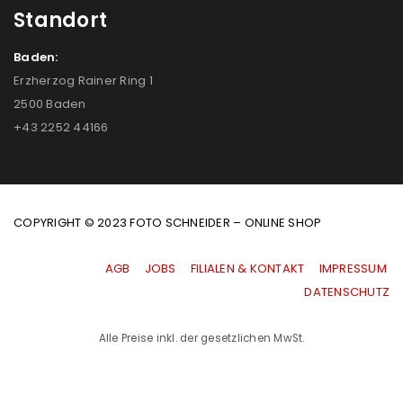
Standort
Baden:
Erzherzog Rainer Ring 1
2500 Baden
+43 2252 44166
COPYRIGHT © 2023 FOTO SCHNEIDER – ONLINE SHOP
AGB
|
JOBS
|
FILIALEN & KONTAKT
|
IMPRESSUM
|
DATENSCHUTZ
Alle Preise inkl. der gesetzlichen MwSt.