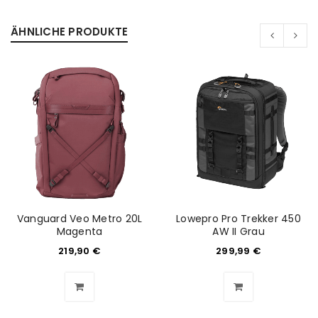
PASSWORT VERGESSEN?
ÄHNLICHE PRODUKTE
REGISTRIEREN
E-Mail-Adresse
*
Ein Link zum Erstellen eines neuen Passworts wird an
deine E-Mail-Adresse gesendet.
NEWSLETTER ABONNIEREN
Vanguard Veo Metro 20L
Lowepro Pro Trekker 450
Magenta
AW II Grau
Please select all the ways you would like to hear from
219,90
€
299,99
€
us
Ich stimme zu