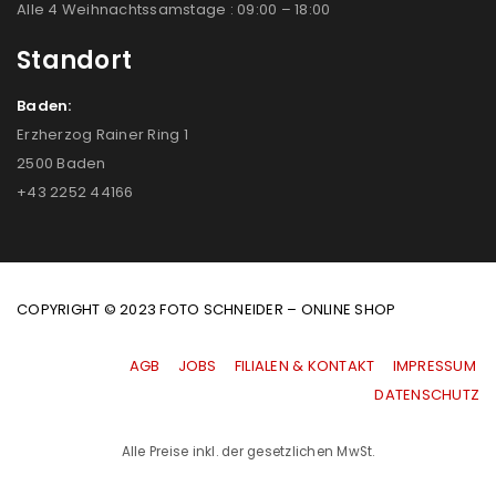
Alle 4 Weihnachtssamstage : 09:00 – 18:00
Standort
Baden:
Erzherzog Rainer Ring 1
2500 Baden
+43 2252 44166
COPYRIGHT © 2023 FOTO SCHNEIDER – ONLINE SHOP
AGB
|
JOBS
|
FILIALEN & KONTAKT
|
IMPRESSUM
|
DATENSCHUTZ
Alle Preise inkl. der gesetzlichen MwSt.