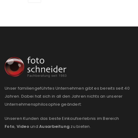
Passwort
*
Anmeldeformular geschützt durch
WP Captcha
Angemeldet bleiben
ANMELDEN
PASSWORT VERGESSEN?
Unser familiengeführtes Unternehmen gibt es bereits seit 40
Jahren. Dabei hat sich in all den Jahren nichts an unserer
REGISTRIEREN
Unternehmensphilosophie geändert:
E-Mail-Adresse
*
Unseren Kunden das beste Einkaufserlebnis im Bereich
Foto
,
Video
und
Ausarbeitung
zu bieten.