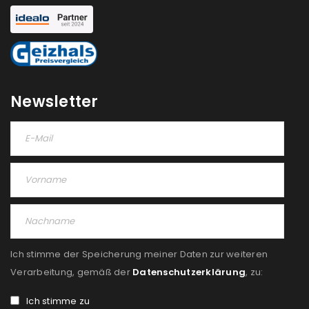
NEWSLETTER ABONNIEREN
Please select all the ways you would like to hear from
us
Ich stimme zu
Newsletter
Ja, ich möchte ein Kundenkonto eröffnen und
akzeptiere die
Datenschutzerklärung
.
*
REGISTRIEREN
Ich stimme der Speicherung meiner Daten zur weiteren
Verarbeitung, gemäß der
Datenschutzerklärung
, zu:
Ich stimme zu