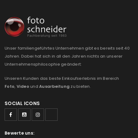
Anmeldeformular geschützt durch
WP Captcha
Angemeldet bleiben
ANMELDEN
Unser familiengeführtes Unternehmen gibt es bereits seit 40
Jahren. Dabei hat sich in all den Jahren nichts an unserer
PASSWORT VERGESSEN?
Unternehmensphilosophie geändert:
Unseren Kunden das beste Einkaufserlebnis im Bereich
REGISTRIEREN
Foto
,
Video
und
Ausarbeitung
zu bieten.
E-Mail-Adresse
*
SOCIAL ICONS
Ein Link zum Erstellen eines neuen Passworts wird an
deine E-Mail-Adresse gesendet.
Bewerte uns: