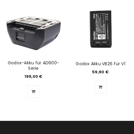
Godox-Akku für AD600-
Godox Akku VB26 für V1
Serie
59,90
€
199,00
€
ANMELDEN
Benutzername oder E-Mail-Adresse
*
Passwort
*