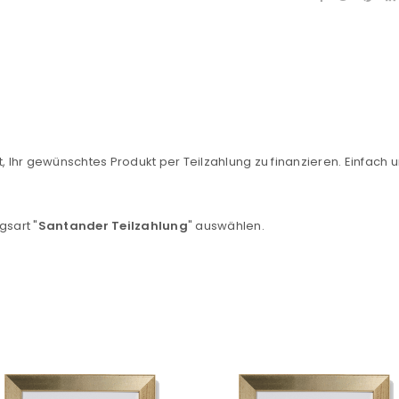
, Ihr gewünschtes Produkt per Teilzahlung zu finanzieren. Einfach u
REGISTRIEREN
gsart "
Santander Teilzahlung
" auswählen.
sse
*
E-Mail-Adresse
*
Ein Link zum Erstellen eines n
Mail-Adresse gesendet.
NEWSLETTER ABONNIEREN