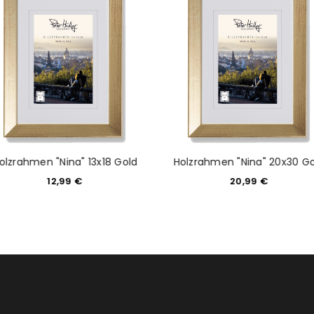
tzt durch
WP Captcha
Please select all the ways you 
Angemeldet bleiben
Ich stimme zu
Ja, ich möchte ein Kunden
Datenschutzerklärung
.
*
REGISTRIEREN
olzrahmen "Nina" 13x18 Gold
Holzrahmen "Nina" 20x30 Go
12,99
€
20,99
€