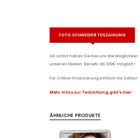
FOTO SCHNEIDER TEILZAHLUNG
Ab sofort haben Sie bei uns die Möglichkeit
unseren Filialen. Bereits ab 100€ möglich!
ANMELDEN
e
Für Online-Finanzierung einfach als Zahlun
Benutzername oder E-Mail-Adre
Mehr Infos zur Teilzahlung gibt's hier
Passwort
*
ÄHNLICHE PRODUKTE