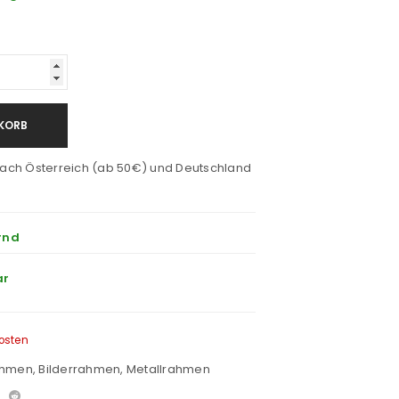
KORB
ach Österreich (ab 50€) und Deutschland
rnd
ar
osten
ahmen
,
Bilderrahmen
,
Metallrahmen