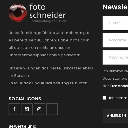
Newsle
Unser familiengeführtes Unternehmen gibt
es bereits seit 40 Jahren. Dabei hat sich in
all den Jahren nichts an unserer
Unternehmensphilosophie geändert:
Unseren Kunden das beste Einkaufserlebnis
Ich stimme d
im Bereich
Daten zur we
Foto
,
Video
und
Ausarbeitung
zu bieten.
der
Datensc
Ich stimm
SOCIAL ICONS
Bewerte uns: