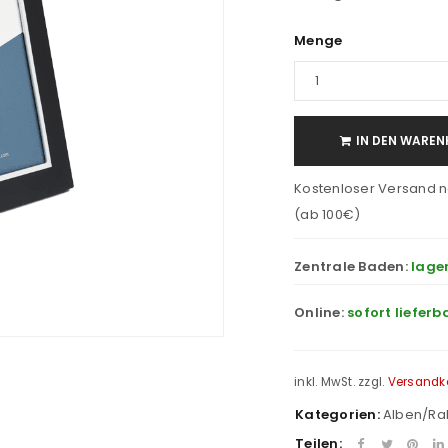
Menge
IN DEN WAREN
Kostenloser Versand n
(ab 100€)
Zentrale Baden:
lage
Online:
sofort lieferb
inkl. MwSt.
zzgl.
Versandk
Kategorien:
Alben/R
Teilen: