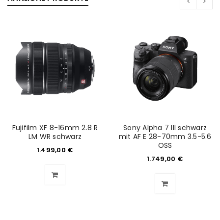
Fujifilm XF 8-16mm 2.8 R
Sony Alpha 7 III schwarz
LM WR schwarz
mit AF E 28-70mm 3.5-5.6
OSS
1.499,00
€
1.749,00
€
ANMELDEN
Benutzername oder E-Mail-Adresse
*