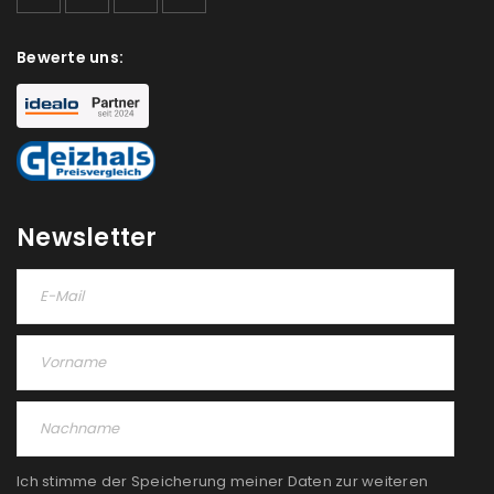
deine E-Mail-Adresse gesendet.
Bewerte uns:
NEWSLETTER ABONNIEREN
Please select all the ways you would like to hear from
us
Ich stimme zu
Newsletter
Ja, ich möchte ein Kundenkonto eröffnen und
akzeptiere die
Datenschutzerklärung
.
*
REGISTRIEREN
Ich stimme der Speicherung meiner Daten zur weiteren