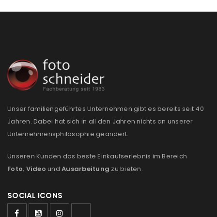
Passwort
*
Anmeldeformular geschützt durch
WP Captcha
Angemeldet bleiben
ANMELDEN
PASSWORT VERGESSEN?
Unser familiengeführtes Unternehmen gibt es bereits seit 40
Jahren. Dabei hat sich in all den Jahren nichts an unserer
Unternehmensphilosophie geändert:
REGISTRIEREN
Unseren Kunden das beste Einkaufserlebnis im Bereich
Foto
,
Video
und
Ausarbeitung
zu bieten.
E-Mail-Adresse
*
SOCIAL ICONS
Ein Link zum Erstellen eines neuen Passworts wird an