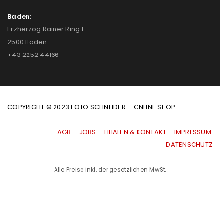
Baden:
Erzherzog Rainer Ring 1
2500 Baden
+43 2252 44166
COPYRIGHT © 2023 FOTO SCHNEIDER – ONLINE SHOP
AGB
|
JOBS
|
FILIALEN & KONTAKT
|
IMPRESSUM
|
DATENSCHUTZ
Alle Preise inkl. der gesetzlichen MwSt.