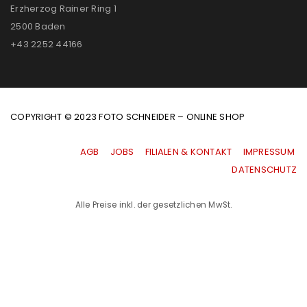
Erzherzog Rainer Ring 1
2500 Baden
+43 2252 44166
COPYRIGHT © 2023 FOTO SCHNEIDER – ONLINE SHOP
AGB
|
JOBS
|
FILIALEN & KONTAKT
|
IMPRESSUM
|
DATENSCHUTZ
Alle Preise inkl. der gesetzlichen MwSt.