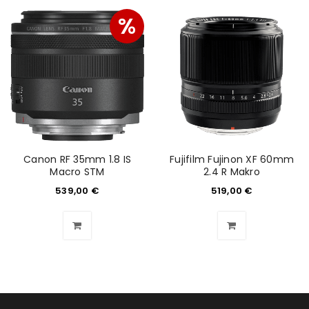
%
ANMELDEN
Benutzername oder E-Mail-Adresse
*
Passwort
*
Canon RF 35mm 1.8 IS
Fujifilm Fujinon XF 60mm
Macro STM
2.4 R Makro
539,00
€
519,00
€
Anmeldeformular geschützt durch
WP Captcha
Angemeldet bleiben
ANMELDEN
PASSWORT VERGESSEN?