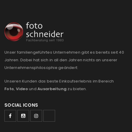
REGISTRIEREN
E-Mail-Adresse
*
Unser familiengeführtes Unternehmen gibt es bereits seit 40
Ein Link zum Erstellen eines neuen Passworts wird an
Jahren. Dabei hat sich in all den Jahren nichts an unserer
deine E-Mail-Adresse gesendet.
Unternehmensphilosophie geändert:
NEWSLETTER ABONNIEREN
Unseren Kunden das beste Einkaufserlebnis im Bereich
Foto
,
Video
und
Ausarbeitung
zu bieten.
Please select all the ways you would like to hear from
us
SOCIAL ICONS
Ich stimme zu
Ja, ich möchte ein Kundenkonto eröffnen und