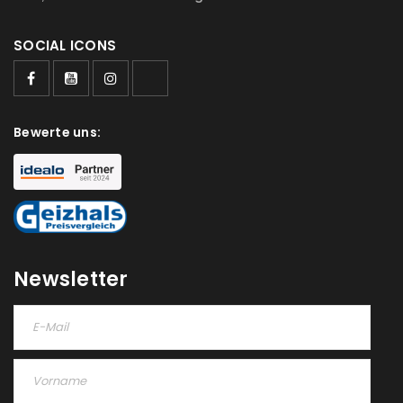
Ein Link zum Erstellen eines neuen Passworts wird an
SOCIAL ICONS
deine E-Mail-Adresse gesendet.
NEWSLETTER ABONNIEREN
Bewerte uns:
Please select all the ways you would like to hear from
us
Ich stimme zu
Ja, ich möchte ein Kundenkonto eröffnen und
akzeptiere die
Datenschutzerklärung
.
*
Newsletter
REGISTRIEREN