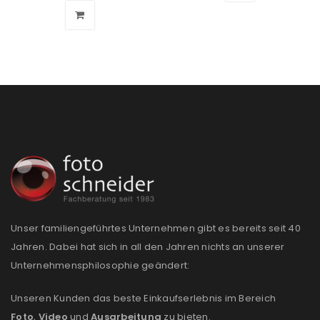
Passwort
*
Anmeldeformular geschützt durch
WP Captcha
Angemeldet bleiben
ANMELDEN
PASSWORT VERGESSEN?
Unser familiengeführtes Unternehmen gibt es bereits seit 40
REGISTRIEREN
Jahren. Dabei hat sich in all den Jahren nichts an unserer
Unternehmensphilosophie geändert:
E-Mail-Adresse
*
Unseren Kunden das beste Einkaufserlebnis im Bereich
Foto
,
Video
und
Ausarbeitung
zu bieten.