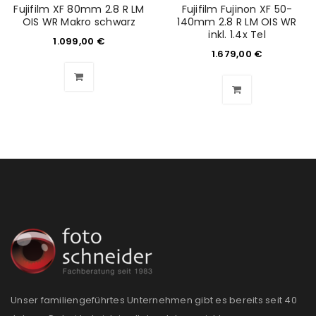
E-Mail-Adresse
*
Fujifilm XF 80mm 2.8 R LM
Fujifilm Fujinon XF 50-
OIS WR Makro schwarz
140mm 2.8 R LM OIS WR
inkl. 1.4x Tel
1.099,00
€
1.679,00
€
Ein Link zum Erstellen eines neuen Passworts wird an
deine E-Mail-Adresse gesendet.
NEWSLETTER ABONNIEREN
Please select all the ways you would like to hear from
us
Ich stimme zu
Ja, ich möchte ein Kundenkonto eröffnen und
akzeptiere die
Datenschutzerklärung
.
*
REGISTRIEREN
Unser familiengeführtes Unternehmen gibt es bereits seit 40