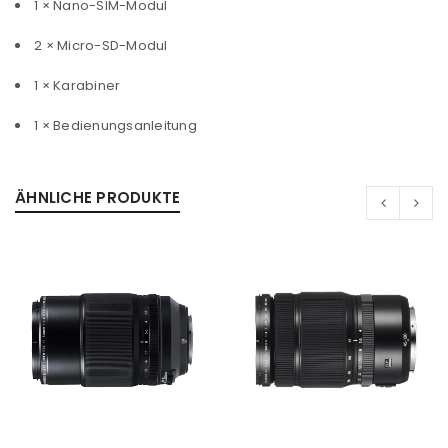
1 × Nano-SIM-Modul
Benutzername oder E-Mail-Adresse
*
2 × Micro-SD-Modul
1 × Karabiner
Passwort
*
1 × Bedienungsanleitung
ÄHNLICHE PRODUKTE
Anmeldeformular geschützt durch
WP Captcha
Angemeldet bleiben
ANMELDEN
PASSWORT VERGESSEN?
REGISTRIEREN