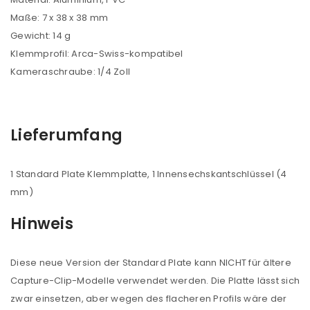
Maße: 7 x 38 x 38 mm
Gewicht: 14 g
PASSWORT VERGESSEN?
Klemmprofil: Arca-Swiss-kompatibel
Kameraschraube: 1/4 Zoll
REGISTRIEREN
E-Mail-Adresse
*
Lieferumfang
1 Standard Plate Klemmplatte, 1 Innensechskantschlüssel (4
Ein Link zum Erstellen eines neuen Passworts wird an
mm)
deine E-Mail-Adresse gesendet.
Hinweis
NEWSLETTER ABONNIEREN
Diese neue Version der Standard Plate kann NICHT für ältere
Please select all the ways you would like to hear from
Capture-Clip-Modelle verwendet werden. Die Platte lässt sich
us
zwar einsetzen, aber wegen des flacheren Profils wäre der