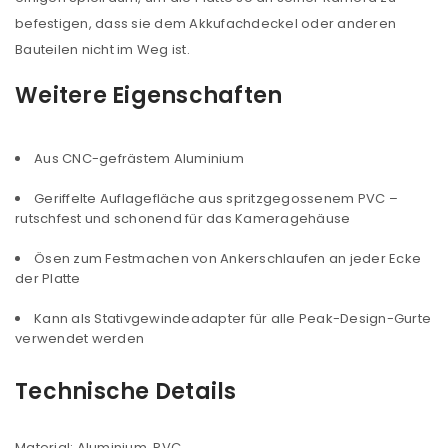
befestigen, dass sie dem Akkufachdeckel oder anderen
Bauteilen nicht im Weg ist.
Weitere Eigenschaften
Aus CNC-gefrästem Aluminium
ANMELDEN
Geriffelte Auflagefläche aus spritzgegossenem PVC –
rutschfest und schonend für das Kameragehäuse
Benutzername oder E-Mail-Adresse
*
Ösen zum Festmachen von Ankerschlaufen an jeder Ecke
der Platte
Passwort
*
Kann als Stativgewindeadapter für alle Peak-Design-Gurte
verwendet werden
Technische Details
Anmeldeformular geschützt durch
WP Captcha
Angemeldet bleiben
ANMELDEN
Material: Aluminium, PVC