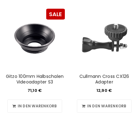
SALE
Gitzo 100mm Halbschalen
Cullmann Cross CX126
Videoadapter S3
Adapter
71,10
€
12,90
€
IN DEN WARENKORB
IN DEN WARENKORB