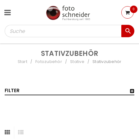
0
STATIVZUBEHÖR
Start
Fotozubehör
Stative
Stativzubehör
/
/
/
FILTER