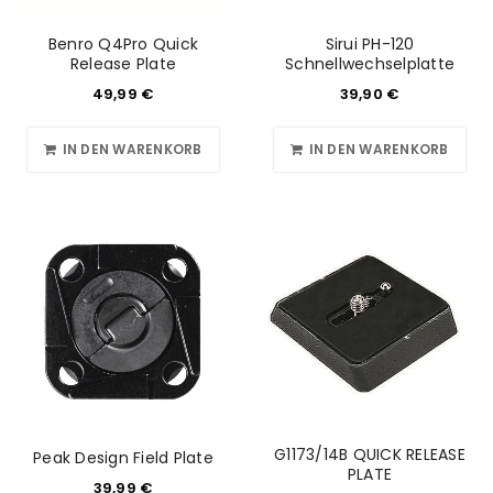
Ich stimme zu
Benro Q4Pro Quick
Sirui PH-120
Release Plate
Schnellwechselplatte
Ja, ich möchte ein Kundenkonto eröffnen und
49,99
€
39,90
€
akzeptiere die
Datenschutzerklärung
.
*
IN DEN WARENKORB
IN DEN WARENKORB
REGISTRIEREN
G1173/14B QUICK RELEASE
Peak Design Field Plate
PLATE
39,99
€