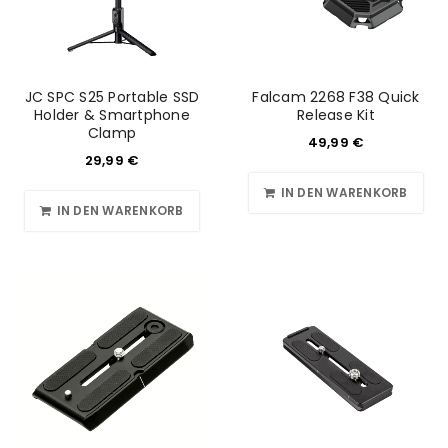
Angemeldet bleiben
ANMELDEN
PASSWORT VERGESSEN?
JC SPC S25 Portable SSD
Falcam 2268 F38 Quick
Holder & Smartphone
Release Kit
Clamp
REGISTRIEREN
49,99
€
29,99
€
E-Mail-Adresse
*
IN DEN WARENKORB
IN DEN WARENKORB
Ein Link zum Erstellen eines neuen Passworts wird an
deine E-Mail-Adresse gesendet.
NEWSLETTER ABONNIEREN
Please select all the ways you would like to hear from
us