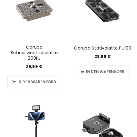
Caruba
Caruba Stativplatte PU100
Schnellwechselplatte
ANMELDEN
29,99
€
200PL
29,99
€
Benutzername oder E-Mail-Adresse
*
IN DEN WARENKORB
IN DEN WARENKORB
Passwort
*
Anmeldeformular geschützt durch
WP Captcha