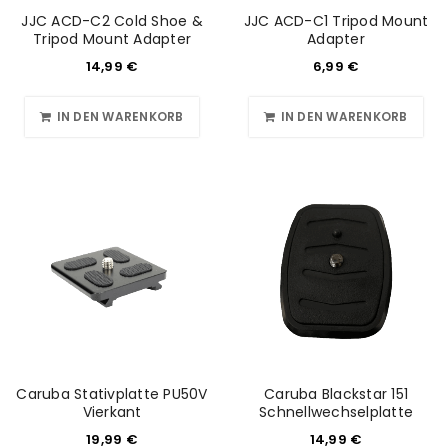
JJC ACD-C2 Cold Shoe &
JJC ACD-C1 Tripod Mount
Tripod Mount Adapter
Adapter
14,99
€
6,99
€
IN DEN WARENKORB
IN DEN WARENKORB
Caruba Stativplatte PU50V
Caruba Blackstar 151
Vierkant
Schnellwechselplatte
19,99
€
14,99
€