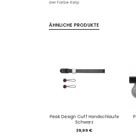
der Farbe Kelp.
ÄHNLICHE PRODUKTE
Anmeldeformular geschü
ANMELDEN
PASSWORT VERGESSEN?
Leash Kameragurt
Peak Design Cuff Handschlaufe
P
chwarz
Schwarz
9,99
€
39,99
€