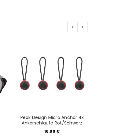
would like to hear from us
konto eröffnen und akzeptiere die
Peak Design Micro Anchor 4x
Peak Design Cap
Ankerschlaufe Rot/Schwarz
Schwarz ohn
16,99
€
59,9