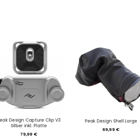
Mail-Adresse gesendet.
NEWSLETTER ABONNIEREN
tzt durch
WP Captcha
Please select all the ways you 
Angemeldet bleiben
Ich stimme zu
Ja, ich möchte ein Kunden
Datenschutzerklärung
.
*
REGISTRIEREN
eak Design Capture Clip V3
Peak Design Shell Large
Silber inkl. Platte
69,99
€
79,99
€