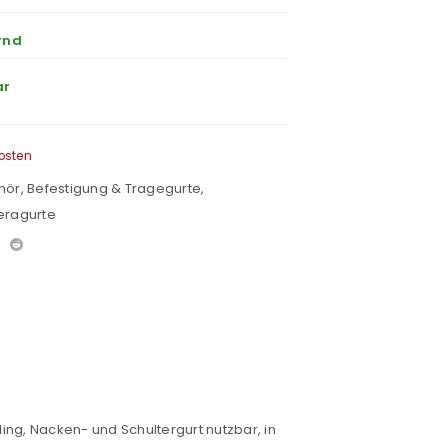
rnd
ar
osten
hör
,
Befestigung & Tragegurte
,
eragurte
ng, Nacken- und Schultergurt nutzbar, in
euen Passworts wird an deine E-