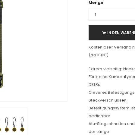
Menge
IN DEN WAREN
Kostenloser Versand n
(ab 100€)
Extrem vielseitig: Nack
Für kleine Kameratypen
DSLRs
Cleveres Befestigungs
Steckverschlüssen
Befestigungssystem is
bedienbar
Alu-Stegschnallen und
der Länge