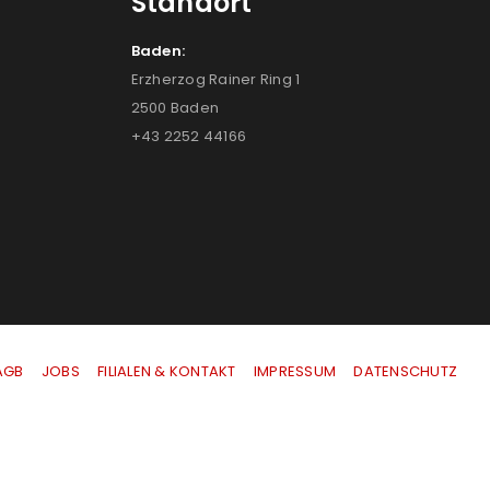
Standort
Baden:
Erzherzog Rainer Ring 1
2500 Baden
+43 2252 44166
AGB
|
JOBS
|
FILIALEN & KONTAKT
|
IMPRESSUM
|
DATENSCHUTZ