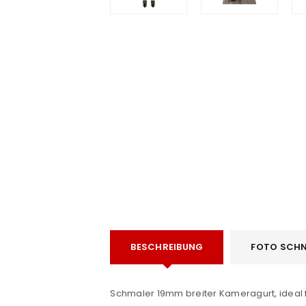
e
ANMELDEN
Benutzername oder E-Mail-Adre
BESCHREIBUNG
FOTO SCHN
Passwort
*
Schmaler 19mm breiter Kameragurt, ideal f