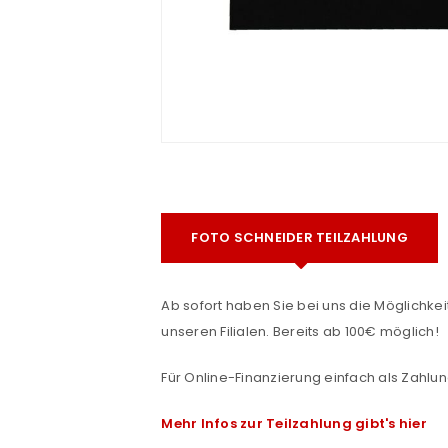
e
FOTO SCHNEIDER TEILZAHLUNG
ANMELDEN
Ab sofort haben Sie bei uns die Möglichkeit
Benutzername oder E-Mail-Adre
unseren Filialen. Bereits ab 100€ möglich!
Für Online-Finanzierung einfach als Zahlun
Passwort
*
Mehr Infos zur Teilzahlung gibt's hier