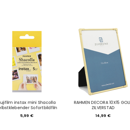
NEWSLETTER ABONNIEREN
tzt durch
WP Captcha
Please select all the ways you 
Angemeldet bleiben
Ich stimme zu
Ja, ich möchte ein Kunden
Datenschutzerklärung
.
*
REGISTRIEREN
Fujifilm instax mini Shacolla
RAHMEN DECORA 10X15 GOL
elbstklebender Sofortbildfiln
ZILVERSTAD
5,99
€
14,99
€