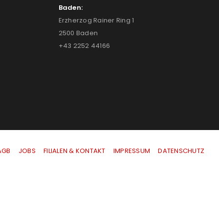
Baden:
Erzherzog Rainer Ring 1
2500 Baden
+43 2252 44166
AGB
|
JOBS
|
FILIALEN & KONTAKT
|
IMPRESSUM
|
DATENSCHUTZ