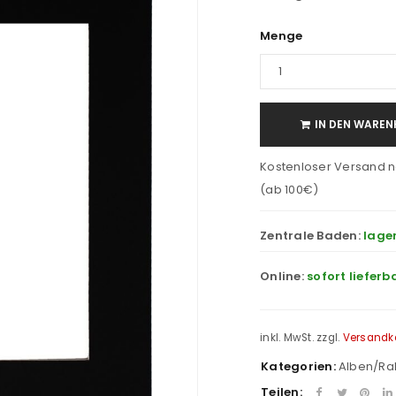
Menge
IN DEN WAREN
Kostenloser Versand n
(ab 100€)
Zentrale Baden:
lage
Online:
sofort lieferb
inkl. MwSt.
zzgl.
Versandk
Kategorien:
Alben/R
Teilen: