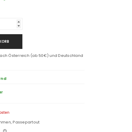
KORB
ach Österreich (ab 50€) und Deutschland
rnd
ar
osten
ahmen
,
Passepartout