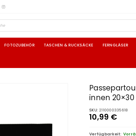
FOTOZUBEHÖR
TASCHEN & RUCKSÄCKE
FERNGLÄSER
Passepartou
innen 20×30
SKU:
2110000335618
10,99
€
Verfügbarkeit:
Vorrä