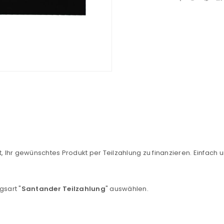
REGISTRIEREN
, Ihr gewünschtes Produkt per Teilzahlung zu finanzieren. Einfach u
sse
*
E-Mail-Adresse
*
gsart "
Santander Teilzahlung
" auswählen.
Ein Link zum Erstellen eines n
Mail-Adresse gesendet.