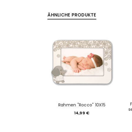
ÄHNLICHE PRODUKTE
Anmeldeformular geschü
ANMELDEN
PASSWORT VERGESSEN?
e "Nocera"
Rahmen "Rocco" 10X15
s
2,90
€
14,99
€