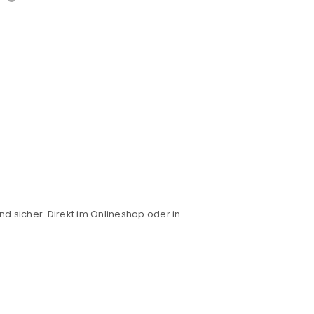
nd sicher. Direkt im Onlineshop oder in
euen Passworts wird an deine E-