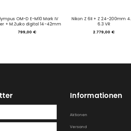
lympus OM-D E-M10 Mark IV
Nikon Z 6II + Z 24-200mm 4
ber + M.Zuiko digital 14-42mm
6.3 VR
799,00
€
2.779,00
€
tter
Informationen
Aktionen
Versand