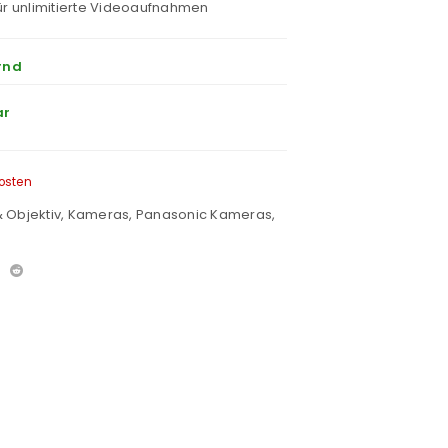
für unlimitierte Videoaufnahmen
rnd
ar
osten
 Objektiv
,
Kameras
,
Panasonic Kameras
,