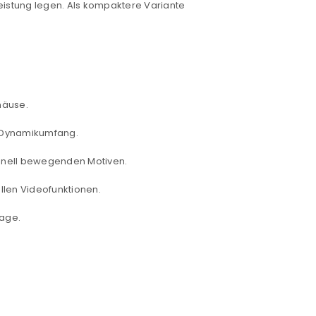
Leistung legen. Als kompaktere Variante
häuse.
n Dynamikumfang.
chnell bewegenden Motiven.
llen Videofunktionen.
euen Passworts wird an deine E-
lage.
would like to hear from us