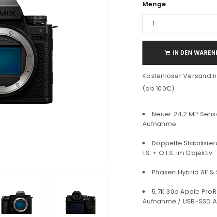
Menge
IN DEN WAREN
Kostenloser Versand n
(ab 100€)
Neuer 24,2 MP Sens
Aufnahme
Doppelte Stabilisier
I.S. + O.I.S. im Objektiv
Phasen Hybrid AF & S
5,7K 30p Apple ProR
Aufnahme / USB-SSD Au