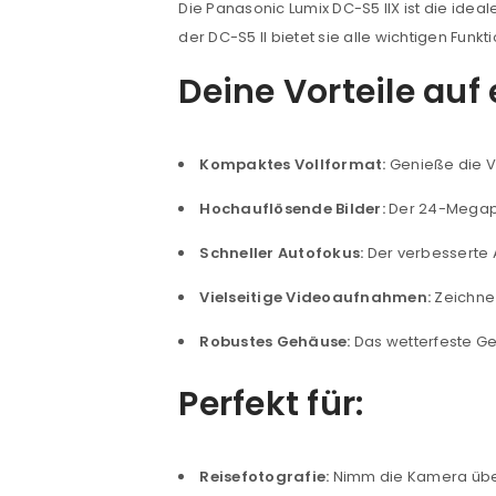
Die Panasonic Lumix DC-S5 IIX ist die idea
der DC-S5 II bietet sie alle wichtigen Fun
Deine Vorteile auf 
ANMELDEN
Kompaktes Vollformat:
Genieße die V
Hochauflösende Bilder:
Der 24-Megapi
Benutzername oder E-Mail-Adre
Schneller Autofokus:
Der verbesserte A
Vielseitige Videoaufnahmen:
Zeichne 
Passwort
*
Robustes Gehäuse:
Das wetterfeste Ge
Perfekt für:
Anmeldeformular geschü
ANMELDEN
Reisefotografie:
Nimm die Kamera übera