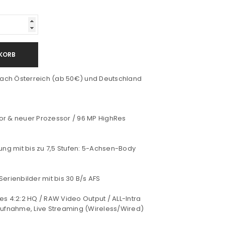
KORB
ach Österreich (ab 50€) und Deutschland
or & neuer Prozessor / 96 MP HighRes
ung mit bis zu 7,5 Stufen: 5-Achsen-Body
erienbilder mit bis 30 B/s AFS
es 4:2:2 HQ / RAW Video Output / ALL-Intra
fnahme, Live Streaming (Wireless/Wired)