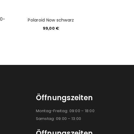
.0-
Olympus OM-D E
Polaroid Now schwarz
schwarz + M.Zuik
99,00
€
42m
799,0
Öffnungszeiten
Montag-Freitag: 09:00 – 18:00
Samstag: 09:00 – 13:00
Öffnungszeiten