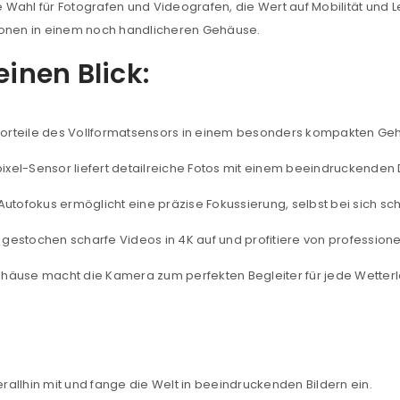
le Wahl für Fotografen und Videografen, die Wert auf Mobilität und 
ktionen in einem noch handlicheren Gehäuse.
einen Blick:
REGISTRIEREN
orteile des Vollformatsensors in einem besonders kompakten Ge
xel-Sensor liefert detailreiche Fotos mit einem beeindruckende
sse
*
E-Mail-Adresse
*
utofokus ermöglicht eine präzise Fokussierung, selbst bei sich s
gestochen scharfe Videos in 4K auf und profitiere von professione
Ein Link zum Erstellen eines n
Mail-Adresse gesendet.
häuse macht die Kamera zum perfekten Begleiter für jede Wetter
NEWSLETTER ABONNIEREN
tzt durch
WP Captcha
Please select all the ways you 
Angemeldet bleiben
llhin mit und fange die Welt in beeindruckenden Bildern ein.
Ich stimme zu