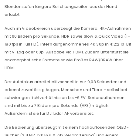
Blendenstufen längere Belichtungszeiten aus der Hand
erlaubt.
Auch im Videobereich überzeugt die Kamera: 4K-Aufnahmen
mit 60 Bildern pro Sekunde, HDR sowie Slow & Quick Video (1–
180 fps in Full HD), intern aufgenommenes 4K 30p in 4:2:2 10-Bit
mit V-Log oder 60p-Ausgabe via HDMI. Zudem unterstützt sie
anamorphotische Formate sowie ProRes RAW/BRAW über
HDMI.
Der Autofokus arbeitet blitzschnell in nur 0,08 Sekunden und
erkennt zuverlässig Augen, Menschen und Tiere – selbst bei
schwierigen Lichtverhältnissen bis -6 EV. Serienaufnahmen
sind mit bis zu 7 Bildern pro Sekunde (AFS) möglich.
Außerdem ist sie für DJI Lidar AF vorbereitet.
Die Bedienung überzeugt mit einem hochauflösenden OLED-
Sucher (2,4 MP, 120 B/s, 0,74x Vergrößerung) und einem