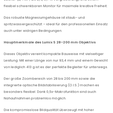
flexibel schwenkbaren Monitor für maximale kreative Freiheit.
Das robuste Magnesiumgehäuse ist staub- und
spritzwassergeschützt – ideal für den professionellen Einsatz
auch unter widrigen Bedingungen.
Hauptmerkmale des Lumix S 28–200 mm Objektivs
Dieses Objektiv vereint kompakte Bauweise mit vielseitiger
Leistung: Mit einer Länge von nur 93,4 mm und einem Gewicht
von lediglich 413 g ist es der perfekte Begleiter für unterwegs.
Der große Zoombereich von 28 bis 200 mm sowie die
integrierte optische Bildstabilisierung (O.I.S.) machen es
besonders flexibel. Dank 0,5x-Makrofunktion sind auch
Nahaufnahmen problemlos möglich.
Die kompromisslose Bildqualität überzeugt mit hoher