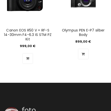
REGISTRIEREN
E-Mail-Adresse
*
Canon EOS R50 V + RF-S
Olympus PEN E-P7 silber
14-30mm F4-6.3 IS STM PZ
Body
Ein Link zum Erstellen eines neuen Passworts wird an
Kit
899,00
€
deine E-Mail-Adresse gesendet.
999,00
€
NEWSLETTER ABONNIEREN
Please select all the ways you would like to hear from
us
Ich stimme zu
Ja, ich möchte ein Kundenkonto eröffnen und
akzeptiere die
Datenschutzerklärung
.
*