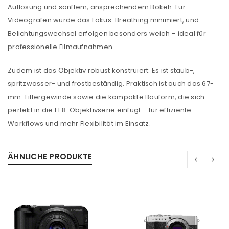
Auflösung und sanftem, ansprechendem Bokeh. Für
Videografen wurde das Fokus-Breathing minimiert, und
ANMELDEN
Belichtungswechsel erfolgen besonders weich – ideal für
professionelle Filmaufnahmen.
Benutzername oder E-Mail-Adresse
*
Zudem ist das Objektiv robust konstruiert: Es ist staub-,
spritzwasser- und frostbeständig. Praktisch ist auch das 67-
Passwort
*
mm-Filtergewinde sowie die kompakte Bauform, die sich
perfekt in die F1.8-Objektivserie einfügt – für effiziente
Workflows und mehr Flexibilität im Einsatz.
Anmeldeformular geschützt durch
WP Captcha
ÄHNLICHE PRODUKTE
Angemeldet bleiben
ANMELDEN
PASSWORT VERGESSEN?