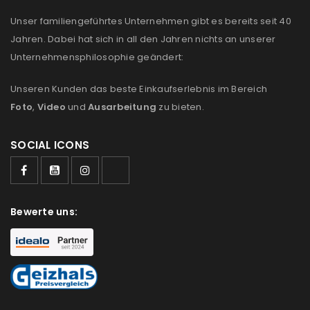
Anmeldeformular geschützt durch
WP Captcha
Unser familiengeführtes Unternehmen gibt es bereits seit 40
Jahren. Dabei hat sich in all den Jahren nichts an unserer
Angemeldet bleiben
ANMELDEN
Unternehmensphilosophie geändert:
PASSWORT VERGESSEN?
Unseren Kunden das beste Einkaufserlebnis im Bereich
Foto
,
Video
und
Ausarbeitung
zu bieten.
REGISTRIEREN
SOCIAL ICONS
E-Mail-Adresse
*
Bewerte uns:
Ein Link zum Erstellen eines neuen Passworts wird an
deine E-Mail-Adresse gesendet.
NEWSLETTER ABONNIEREN