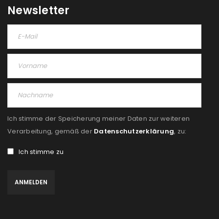
Please select all the ways you would like to hear from
Newsletter
us
Ich stimme zu
Ja, ich möchte ein Kundenkonto eröffnen und
akzeptiere die
Datenschutzerklärung
.
*
REGISTRIEREN
Ich stimme der Speicherung meiner Daten zur weiteren
Verarbeitung, gemäß der
Datenschutzerklärung
, zu:
Ich stimme zu