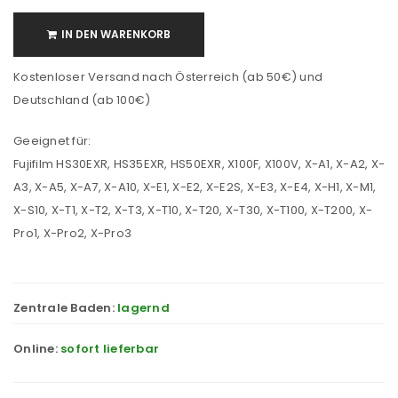
IN DEN WARENKORB
Kostenloser Versand nach Österreich (ab 50€) und
Deutschland (ab 100€)
Geeignet für:
Fujifilm HS30EXR, HS35EXR, HS50EXR, X100F, X100V, X-A1, X-A2, X-
A3, X-A5, X-A7, X-A10, X-E1, X-E2, X-E2S, X-E3, X-E4, X-H1, X-M1,
X-S10, X-T1, X-T2, X-T3, X-T10, X-T20, X-T30, X-T100, X-T200, X-
Pro1, X-Pro2, X-Pro3
Zentrale Baden:
lagernd
Online:
sofort lieferbar