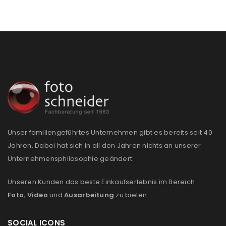
Passwort
*
Anmeldeformular geschützt durch
WP Captcha
Angemeldet bleiben
ANMELDEN
PASSWORT VERGESSEN?
Unser familiengeführtes Unternehmen gibt es bereits seit 40
Jahren. Dabei hat sich in all den Jahren nichts an unserer
Unternehmensphilosophie geändert:
REGISTRIEREN
Unseren Kunden das beste Einkaufserlebnis im Bereich
E-Mail-Adresse
*
Foto
,
Video
und
Ausarbeitung
zu bieten.
SOCIAL ICONS