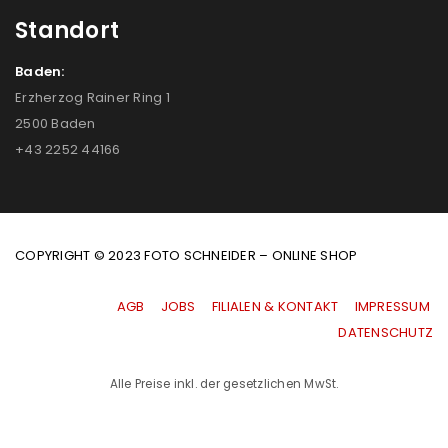
Standort
Baden:
Erzherzog Rainer Ring 1
2500 Baden
+43 2252 44166
COPYRIGHT © 2023 FOTO SCHNEIDER – ONLINE SHOP
AGB
|
JOBS
|
FILIALEN & KONTAKT
|
IMPRESSUM
|
DATENSCHUTZ
Alle Preise inkl. der gesetzlichen MwSt.