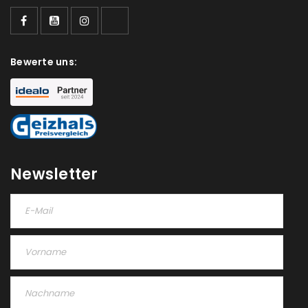
Ein Link zum Erstellen eines neuen Passworts wird an
deine E-Mail-Adresse gesendet.
NEWSLETTER ABONNIEREN
Bewerte uns:
Please select all the ways you would like to hear from
us
Ich stimme zu
Ja, ich möchte ein Kundenkonto eröffnen und
Newsletter
akzeptiere die
Datenschutzerklärung
.
*
REGISTRIEREN