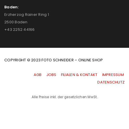
Baden:
Erzherzog Rainer Ring 1
2500 Baden
+43 2252 44166
COPYRIGHT © 2023 FOTO SCHNEIDER – ONLINE SHOP
AGB
|
JOBS
|
FILIALEN & KONTAKT
|
IMPRESSUM
|
DATENSCHUTZ
Alle Preise inkl. der gesetzlichen MwSt.