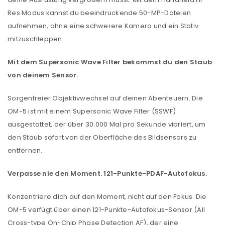
Passwort
*
Res Modus kannst du beeindruckende 50-MP-Dateien
aufnehmen, ohne eine schwerere Kamera und ein Stativ
mitzuschleppen.
Mit dem Supersonic Wave Filter bekommst du den Staub
Anmeldeformular geschützt durch
WP Captcha
von deinem Sensor.
Angemeldet bleiben
ANMELDEN
Sorgenfreier Objektivwechsel auf deinen Abenteuern. Die
OM-5 ist mit einem Supersonic Wave Filter (SSWF)
PASSWORT VERGESSEN?
ausgestattet, der über 30.000 Mal pro Sekunde vibriert, um
den Staub sofort von der Oberfläche des Bildsensors zu
REGISTRIEREN
entfernen.
Verpasse nie den Moment. 121-Punkte-PDAF-Autofokus.
E-Mail-Adresse
*
Konzentriere dich auf den Moment, nicht auf den Fokus. Die
OM-5 verfügt über einen 121-Punkte-Autofokus-Sensor (All
Ein Link zum Erstellen eines neuen Passworts wird an
Cross-type On-Chip Phase Detection AF), der eine