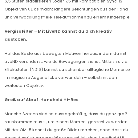
6,5 Stufen stabilisieren (oder 7,5 mit kompatiblen Sync-IS
Objektiven). Das macht längere Belichtungen aus der Hand
und verwacklungsfreie Teleaufnahmen zu einem Kinderspiel.
Vergiss Filter – Mit LiveND kannst du dich kreativ
austoben.
Hol das Beste aus bewegten Motiven heraus, indem du mit
LiveND veränderst, wie du Bewegungen siehst. Mit bis zu vier
Effektstufen (ND16) kannst du scheinbar alltägliche Momente
in magische Augenblicke verwandeln – selbst mit dem
weitesten Objektiv.
Groß auf Abruf. Handheld Hi-Res.
ANMELDEN
Manche Szenen sind so aussagekräftig, dass du ganz groß
Benutzername oder E-Mail-Adresse
*
rauskommen musst, um einem Moment gerecht zu werden.
Mit der OM-5 kannst du große Bilder machen, ohne dass du
deine Ausrüstung vergrößern musst. Mit dem Handheld Hi-