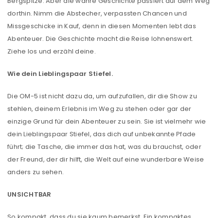
Bergspitze. Aber die wahre Geschichte passiert auf dem Weg
dorthin. Nimm die Abstecher, verpassten Chancen und
Missgeschicke in Kauf, denn in diesen Momenten lebt das
Abenteuer. Die Geschichte macht die Reise lohnenswert.
Ziehe los und erzähl deine.
Wie dein Lieblingspaar Stiefel.
Die OM-5 ist nicht dazu da, um aufzufallen, dir die Show zu
stehlen, deinem Erlebnis im Weg zu stehen oder gar der
einzige Grund für dein Abenteuer zu sein. Sie ist vielmehr wie
dein Lieblingspaar Stiefel, das dich auf unbekannte Pfade
führt; die Tasche, die immer das hat, was du brauchst, oder
der Freund, der dir hilft, die Welt auf eine wunderbare Weise
anders zu sehen.
UNSICHTBAR
So kompakt, dass du sie kaum bemerkst. Ein kompaktes,