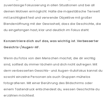
deine E-Mail-Adresse gesendet.
zuverlässige Fokussierung in allen Situationen und bei all
deinen Motiven ermöglicht. Halte die majestätische Tierwelt
NEWSLETTER ABONNIEREN
mit Leichtigkeit fest und verwende Objektive mit großer
Blendenöffnung mit der Gewissheit, dass die Geschichte, die
Please select all the ways you would like to hear from
du eingefangen hast, klar und deutlich im Fokus steht.
us
Konzentriere dich auf das, was wichtig ist. Verbesserter
Ich stimme zu
Gesichts-/Augen-AF.
Ja, ich möchte ein Kundenkonto eröffnen und
Wenn du Fotos von den Menschen machst, die dir wichtig
akzeptiere die
Datenschutzerklärung
.
*
sind, solltest du immer lächeln und dich nicht aufregen. Mit
dem verbesserten Gesichts- und Augen-Autofokus kannst du
REGISTRIEREN
sowohl einzelne Personen als auch Gruppen mühelos
fotografieren. Mit einer Berührung des Bildschirms oder
einem Tastendruck entscheidest du, wessen Geschichte du
erzählen möchtest.