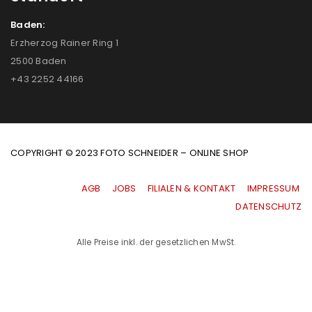
Baden:
Erzherzog Rainer Ring 1
2500 Baden
+43 2252 44166
COPYRIGHT © 2023 FOTO SCHNEIDER – ONLINE SHOP
AGB
|
JOBS
|
FILIALEN & KONTAKT
|
IMPRESSUM
|
DATENSCHUTZ
Alle Preise inkl. der gesetzlichen MwSt.